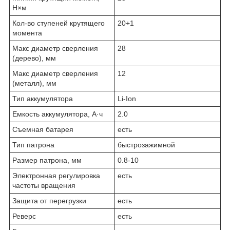
Н×м
Кол-во ступеней крутящего
20+1
момента
Макс диаметр сверления
28
(дерево), мм
Макс диаметр сверления
12
(металл), мм
Тип аккумулятора
Li-Ion
Емкость аккумулятора, А·ч
2.0
Съемная батарея
есть
Тип патрона
бы­стро­за­жим­ной
Размер патрона, мм
0.8-10
Электронная регулировка
есть
частоты вращения
Защита от перегрузки
есть
Реверс
есть