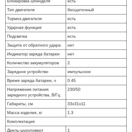
Блокировка шпинделя
есть
Тип двигателя
бес­ще­точ­ный
Тормоз двигателя
есть
Ударная функция
есть
Подсветка
есть
Защита от обратного удара
нет
Индикатор заряда батареи
нет
Количество аккумуляторов
2
Зарядное устройство
им­пульс­ное
Время заряда батареи, ч
0.45
Напряжение питания
230/50
зарядного устройства, В/Гц
Габариты, см
33х31х11
Масса изделия, кг
1.3
Комплектация
Дрель-шуруповерт
1