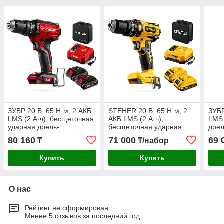
ЗУБР 20 В, 65 Н·м, 2 АКБ
STEHER 20 В, 65 Н·м, 2
ЗУБР
LMS (2 А·ч), бесщеточная
АКБ LMS (2 А·ч),
LMS 
ударная дрель-
бесщеточная ударная
дрел
шуруповерт, сумка
дрель-шуруповерт, сумка
(ДБ-
80 160
71 000
69 
₸
₸/набор
(ДБУ-65-22)
(CBS-65-22)
Купить
Купить
О нас
Рейтинг не сформирован
Менее 5 отзывов за последний год