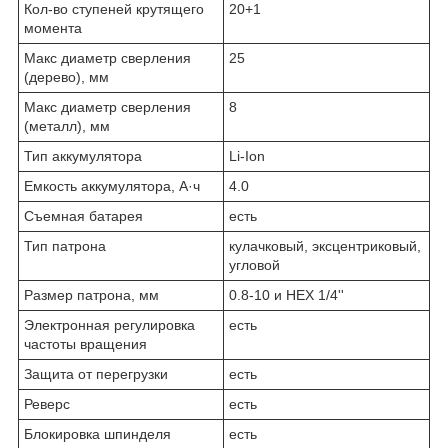
Кол-во ступеней крутящего
20+1
момента
Макс диаметр сверления
25
(дерево), мм
Макс диаметр сверления
8
(металл), мм
Тип аккумулятора
Li-Ion
Емкость аккумулятора, А·ч
4.0
Съемная батарея
есть
Тип патрона
ку­лач­ко­вый, экс­цен­три­ко­вый,
уг­ло­вой
Размер патрона, мм
0.8-10 и HEX 1/4''
Электронная регулировка
есть
частоты вращения
Защита от перегрузки
есть
Реверс
есть
Блокировка шпинделя
есть