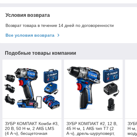
Условия возврата
Возврат товара в течение 14 дней по договоренности
Все условия возврата
Подобные товары компании
ЗУБР КОМПАКТ Комби #3,
ЗУБР КОМПАКТ #2, 12 В,
ЗУБР
20 В, 50 Н·м, 2 АКБ LMS
45 Н·м, 1 АКБ тип Т7 (2
Н·м,
(4 А·ч), бесщеточная
А·ч), дрель-шуруповерт,
моду