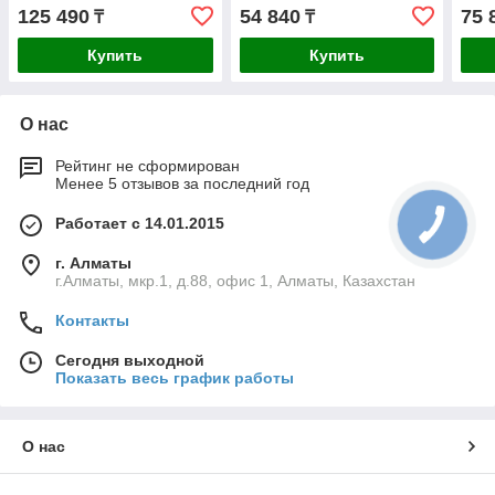
модульная дрель-
BRUSHLESS, кейс,
шур
125 490
54 840
75 
₸
₸
шуруповерт, кейс,
Профессионал
кейс
Купить
Купить
О нас
Рейтинг не сформирован
Менее 5 отзывов за последний год
Работает с 14.01.2015
г. Алматы
г.Алматы, мкр.1, д.88, офис 1, Алматы, Казахстан
Контакты
Сегодня выходной
Показать весь график работы
О нас