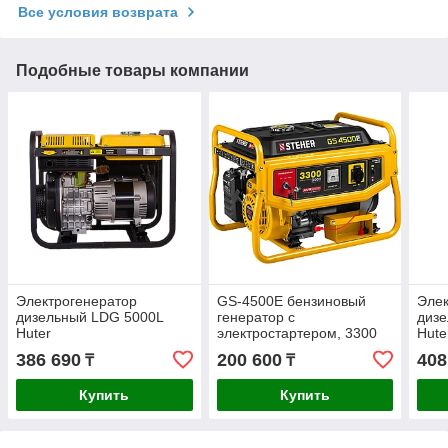
Все условия возврата
Подобные товары компании
Электрогенератор
GS-4500Е бензиновый
Элек
дизельный LDG 5000L
генератор с
диз
Huter
электростартером, 3300
Hute
Вт, STEHER
386 690
200 600
408
₸
₸
Купить
Купить