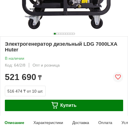
Электрогенератор дизельный LDG 7000LXА
Huter
В наличии
Код: 64/2/8
Опт и розница
521 690
₸
516 474 ₸
от 10 шт.
Купить
Описание
Характеристики
Доставка
Оплата
Усл