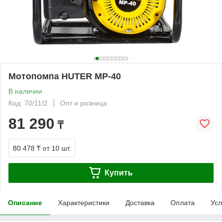
Мотопомпа HUTER MP-40
В наличии
Код: 70/11/2
Опт и розница
81 290
₸
80 478 ₸
от 10 шт.
Купить
Описание
Характеристики
Доставка
Оплата
Усл