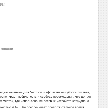
3/64
ренности
редназначенный для быстрой и эффективной уборки листьев,
беспечивает мобильность и свободу перемещения, что делает
х местах, где использование сетевых устройств затруднено.
мкостью 4 Ач. Это обеспечивает продолжительное время