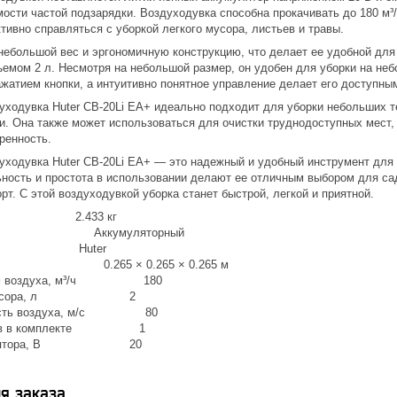
ости частой подзарядки. Воздуходувка способна прокачивать до 180 м³
ивно справляться с уборкой легкого мусора, листьев и травы.
небольшой вес и эргономичную конструкцию, что делает ее удобной для
емом 2 л. Несмотря на небольшой размер, он удобен для уборки на неб
жатием кнопки, а интуитивно понятное управление делает его доступны
ходувка Huter CB-20Li EA+ идеально подходит для уборки небольших те
. Она также может использоваться для очистки труднодоступных мест, 
ренность.
уходувка Huter CB-20Li EA+ — это надежный и удобный инструмент для
ьность и простота в использовании делают ее отличным выбором для сад
рт. С этой воздуходувкой уборка станет быстрой, легкой и приятной.
2.433 кг
еля Аккумуляторный
 Huter
овки 0.265 × 0.265 × 0.265 м
ъём воздуха, м³/ч 180
для мусора, л 2
орость воздуха, м/с 80
торов в комплекте 1
кумулятора, В 20
я заказа