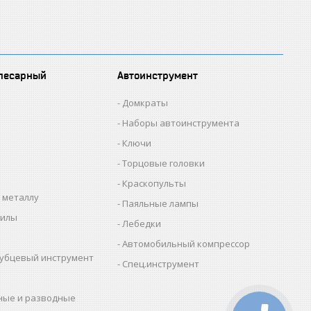
лесарный
Автоинструмент
Домкраты
Наборы автоинструмента
Ключи
Торцовые головки
Краскопульты
 металлу
Паяльные лампы
пилы
Лебедки
Автомобильный компрессор
убцевый инструмент
Спец.инструмент
ные и разводные