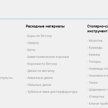
Расходные материалы
Столярно-с
инструмент
Буры по бетону
Молотки
Сверла
Кувалды
Биты
Киянки
Биметаллические коронки
Топоры
Коронки по бетону
Ножницы по
Диски по металлу
Ножовки и 
копульты
Алмазные диски
Тиски
Пильные диски
Шарнирно-г
Зубила и пики для перфоратора
Отвертки
Ключи труб