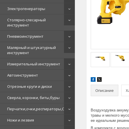
Электрогенераторы
Столярно-слесарный
инструмент
Пневмоинструмент
Малярный и штукатурный
инструмент
Измерительный инструмент
Автоинструмент
Отрезные круги и диски
Описание
Х
Сверла, коронки, биты,буры
Перчатки,очки,респираторы,СИЗ
Воздуходувка аккуму
травы и мелкого мус
Ножи и лезвия
ее идеальным решение
В комплекте с возду