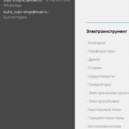
zubr-shop.kz@mail.ru
8 708 9721296
WhatsApp
buh3_zubr-shop@mail.ru
Бухгалтерия
Электроинструмент
Болгарки
Перфораторы
Дрели
Станки
Шуруповерты
Генераторы
Электрические крас
Электролобзики
Настольные пилы
Торцовочные пилы
Бетоносмесители