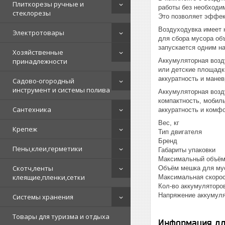
Плиткорезы ручные и
работы без необходим
стеклорезы
Это позволяет эффект
Воздуходувка имеет 
Электротовары
для сбора мусора объ
запускается одним на
Хозяйственные
принадлежности
Аккумуляторная возду
или детские площадки
аккуратность и манев
Садово-огородный
инструмент и системы полива
Аккумуляторная возд
компактность, мобил
Сантехника
аккуратность и комфо
Вес, кг 
Крепеж
Тип двигат
Бренд
Пены,клеи,герметики
Габариты упак
Максимальный об
Скотч,ленты
Объём мешка 
клеящие,пленки,сетки
Максимальная ск
Кол-во аккумуля
Напряжение ак
Системы хранения
Товары для туризма и отдыха
Информация дл