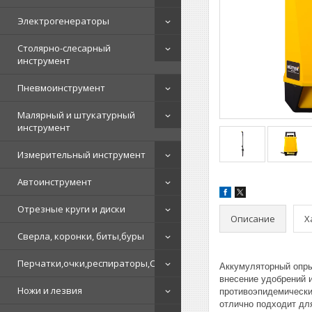
Электрогенераторы
Столярно-слесарный
инструмент
Пневмоинструмент
Малярный и штукатурный
инструмент
Измерительный инструмент
Автоинструмент
Отрезные круги и диски
Описание
Х
Сверла, коронки, биты,буры
Перчатки,очки,респираторы,СИЗ
Аккумуляторный опры
внесение удобрений 
Ножи и лезвия
противоэпидемически
отлично подходит дл