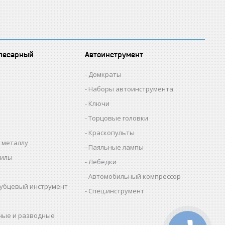
лесарный
Автоинструмент
Домкраты
Наборы автоинструмента
Ключи
Торцовые головки
Краскопульты
 металлу
Паяльные лампы
пилы
Лебедки
Автомобильный компрессор
убцевый инструмент
Спец.инструмент
ные и разводные