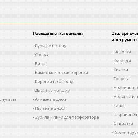
Расходные материалы
Столярно-с
инструмент
Буры по бетону
Молотки
Сверла
Кувалды
Биты
Киянки
Биметаллические коронки
Топоры
Коронки по бетону
Ножницы по
Диски по металлу
Ножовки и 
копульты
Алмазные диски
Тиски
Пильные диски
Шарнирно-г
Зубила и пики для перфоратора
Отвертки
Ключи труб