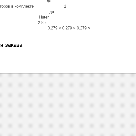
 помпы да
умуляторов в комплекте 1
р давления да
д Huter
г 2.8 кг
ковки 0.279 × 0.279 × 0.279 м
я заказа