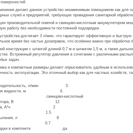
 поверхностей.
менения делает данное устройство незаменимым помощником как для ч
арных служб и предприятий, требующих проведения санитарной обработ
ен производительной помпой и свинцово-кислотным аккумулятором мощн
ую работу без необходимости постоянной подзарядки.
стройства достигает 3 л/мин, что гарантирует эффективную и быструю 
ьное время без частых дозаправок, что особенно важно при обработке 
й конструкции с штангой длиной 0,7 м и шлангом 1,5 м, а также дальн
стки. Встроенный регулятор давления в сочетании с различными распы
бых задач.
ика и компактные размеры делают опрыскиватель удобным в использован
ечность эксплуатации. Это отличный выбор как для частных хозяйств, 
роизводительность, л/мин 3
пыления жидкости, м 6
ятора свинцово-кислотный
аккумулятора, В 12
умулятора, А*ч 2
анга, м 1.5
ля распыления, л 8
анги, м 0.7
е насадки в комплекте да