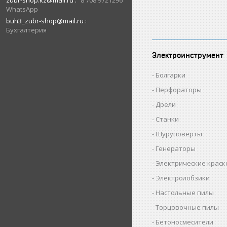
zubr-shop.kz@mail.ru
8 708 9721296
WhatsApp
buh3_zubr-shop@mail.ru
Бухгалтерия
Электроинструмент
Болгарки
Перфораторы
Дрели
Станки
Шуруповерты
Генераторы
Электрические крас
Электролобзики
Настольные пилы
Торцовочные пилы
Бетоносмесители