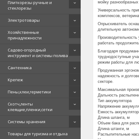
Плиткорезы ручные и
мойку разнообразных
стеклорезы
Универсальность при
комплексов, ветерин
Электротовары
Опрыскиватель оснащ
длительную автономн
Хозяйственные
принадлежности
Производительность у
работать продолжител
Садово-огородный
Благодаря продуманно
инструмент и системы полива
труднодоступные уча
режим работы для лю
Сантехника
Продуманная эргоном
надежность и долгов
Крепеж
секторе.
Максимальная п
Пены,клеи,герметики
Дальность рас
Тип аккумул
Скотч,ленты
Напряжение 
клеящие,пленки,сетки
Емкость акк
Длина шл
Системы хранения
Объем бака д
Длина шт
Товары для туризма и отдыха
Распылительны