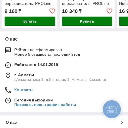
опрыскиватель, PROLine
опрыскиватель, PROLine
Hute
(PHS-1)
(PHS-2)
9 160
10 340
16 
₸
₸
Купить
Купить
О нас
Рейтинг не сформирован
Менее 5 отзывов за последний год
Работает с 14.01.2015
г. Алматы
г.Алматы, мкр.1, д.88, офис 1, Алматы, Казахстан
Контакты
Сегодня выходной
Показать весь график работы
КНОПКА
СВЯЗИ
О нас