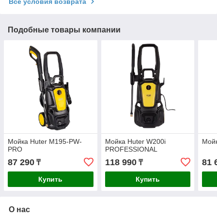
Все условия возврата
Подобные товары компании
Мойка Huter M195-PW-
Мойка Huter W200i
Мой
PRO
PROFESSIONAL
87 290
118 990
81 
₸
₸
Купить
Купить
О нас