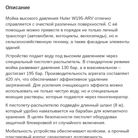
Описание
Мойка высокого давления Huter W195-ARV отлично
справляется с очисткой различных поверхностей. С её
помощью можно привести в порядок не только личный
транспорт (автомобили, мотоциклы, велосипеды), но и
сельскохозяйственную технику, а также фасадные элементы
зданий.
Устройство подает воду под высоким давлением через
специальный пистолет-распылитель. В стандартном режиме
мойка развивает давление 130 бар, а в максимальном –
достигает 195 бар. Производительность агрегата составляет
420 л/ч, что обеспечивает эффективное удаление
загрязнений. Для усиления очищающего эффекта можно
использовать не только чистую воду, но и специальные
моющие растворы, которые подаются через пеногенератор.
К пистолету-распылителю подведён длинный шланг (8 м),
который удобно наматывается на барабан для компактного
хранения. В целях безопасности пистолет оборудован
защитной блокировкой от случайного включения.
Мобильность устройства обеспечивают колёсики, а прочный
пластиковый корпус гарантирует долговечность.