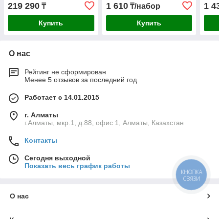
для УШМ 35585-125-024
для
219 290
1 610
1 4
₸
₸/набор
Профессионал
Про
Купить
Купить
О нас
Рейтинг не сформирован
Менее 5 отзывов за последний год
Работает с 14.01.2015
г. Алматы
г.Алматы, мкр.1, д.88, офис 1, Алматы, Казахстан
Контакты
Сегодня выходной
Показать весь график работы
КНОПКА
СВЯЗИ
О нас