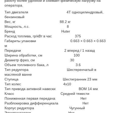
работу более удобной и снижает физическую нагрузку на
оператора.
Тип двигателя 4Т одноцилиндровый,
бензиновый
Вес, кг 88.2 кг
Мощность, л.с. 8
Бренд Huter
Расход топлива, гр/кВт в час 375
Габариты упаковки 0.663 × 0.663 × 0.663
м
Передачи 2 вперед / 1 назад
Ширина обработки, см 100
Диаметр фрез, см 30
Объем топливного бака, л 3.6
Тип редуктора Шестеренчатый в
масляной ванне
Ступица Шестигранник 23 мм
Тип колес 4х10
Тип привода активной навески ВОМ 14 мм
Класс Средней тяжести
Пониженная первая передача Нет
Разблокировка дифференциала Нет
Корпус редуктора Чугунный
Электростартер Нет