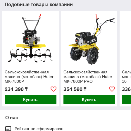
Подобные товары компании
Сельскохозяйственная
Сельскохозяйственная
Сель
машина (мотоблок) Huter
машина (мотоблок) Huter
маши
МК-7800P
МК-7800P PRO
10
234 390
354 590
336
₸
₸
Купить
Купить
О нас
Рейтинг не сформирован