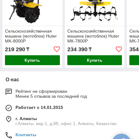
Сельскохозяйственная
Сельскохозяйственная
Сель
машина (мотоблок) Huter
машина (мотоблок) Huter
маши
MK-8000P
МК-7800P
МК-
219 290
234 390
354
₸
₸
Купить
Купить
О нас
Рейтинг не сформирован
Менее 5 отзывов за последний год
Работает с 14.01.2015
г. Алматы
г.Алматы, мкр.1, д.88, офис 1, Алматы, Казахстан
Контакты