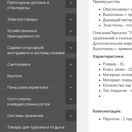
Преимущества
Плиткорезы ручные и
стеклорезы
Обеспечивают н
Выполнены с пр
Электротовары
Дышащий матери
Эластичны - пл
Хозяйственные
ОписаниеПерчатки ″З
принадлежности
загрязнений и скольж
Дополнительная инфо
Садово-огородный
Выполнены с примене
инструмент и системы полива
Характеристики:
Сантехника
Размер - XL.
Класс вязки - 10
Материал основ
Крепеж
Материал покры
Количество пар 
Пены,клеи,герметики
Тип покрытия - 
Скотч,ленты
клеящие,пленки,сетки
Комплектация:
Системы хранения
Перчатки - 1 па
Товары для туризма и отдыха