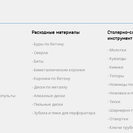
Расходные материалы
Столярно-с
инструмент
Буры по бетону
Молотки
Сверла
Кувалды
Биты
Киянки
Биметаллические коронки
Топоры
Коронки по бетону
Ножницы по
Диски по металлу
Ножовки и 
копульты
Алмазные диски
Тиски
Пильные диски
Шарнирно-г
Зубила и пики для перфоратора
Отвертки
Ключи труб