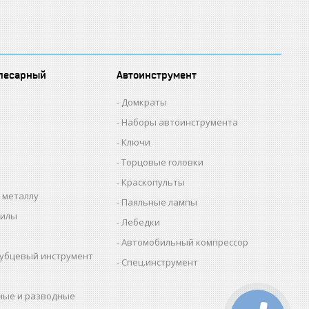
лесарный
Автоинструмент
Домкраты
Наборы автоинструмента
Ключи
Торцовые головки
Краскопульты
 металлу
Паяльные лампы
пилы
Лебедки
Автомобильный компрессор
убцевый инструмент
Спец.инструмент
ные и разводные