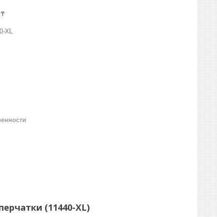
 ₸
0-XL
ренности
перчатки (11440-XL)