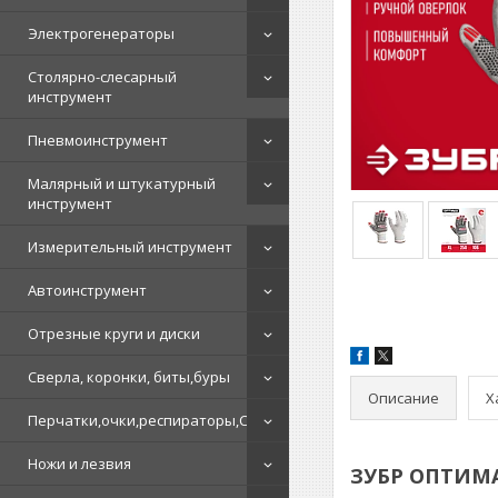
Электрогенераторы
Столярно-слесарный
инструмент
Пневмоинструмент
Малярный и штукатурный
инструмент
Измерительный инструмент
Автоинструмент
Отрезные круги и диски
Сверла, коронки, биты,буры
Описание
Х
Перчатки,очки,респираторы,СИЗ
Ножи и лезвия
ЗУБР ОПТИМА р