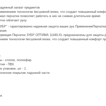
адежный захват предметов
именением технологии бесшовной вязки, что создает повышенный комфо
ал перчатки позволяет работать в них не снимая длительное время
отно облегают руку
УБР″ - гарантированно надежная защита ваших рук ПрименениеПерчатки
ения.
рмация Перчатки ЗУБР ОПТИМА 11440-XL предназначены для защиты рук
нием технологии бесшовной вязки, что создает повышенный комфорт пр
.
ы - хлопок, полиэфир.
тия - ПВХ.
в упаковке, шт - 1.
точечное покрытие ладонной части.
ра