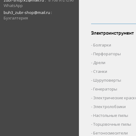
zubr-shop.kz@mail.ru
8 708 9721296
WhatsApp
buh3_zubr-shop@mail.ru
Бухгалтерия
Электроинструмент
Болгарки
Перфораторы
Дрели
Станки
Шуруповерты
Генераторы
Электрические крас
Электролобзики
Настольные пилы
Торцовочные пилы
Бетоносмесители