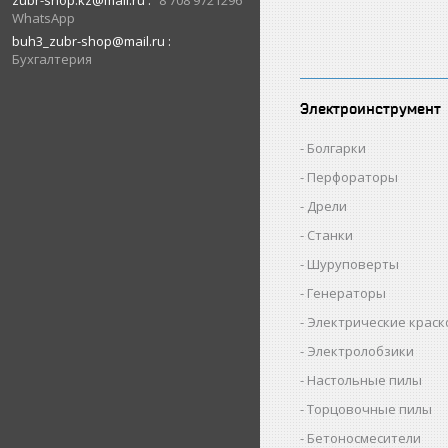
zubr-shop.kz@mail.ru
8 708 9721296
WhatsApp
buh3_zubr-shop@mail.ru
Бухгалтерия
Электроинструмент
Болгарки
Перфораторы
Дрели
Станки
Шуруповерты
Генераторы
Электрические крас
Электролобзики
Настольные пилы
Торцовочные пилы
Бетоносмесители