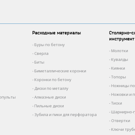
Расходные материалы
Столярно-с
инструмент
Буры по бетону
Молотки
Сверла
Кувалды
Биты
Киянки
Биметаллические коронки
Топоры
Коронки по бетону
Ножницы по
Диски по металлу
Ножовки и 
копульты
Алмазные диски
Тиски
Пильные диски
Шарнирно-г
Зубила и пики для перфоратора
Отвертки
Ключи труб