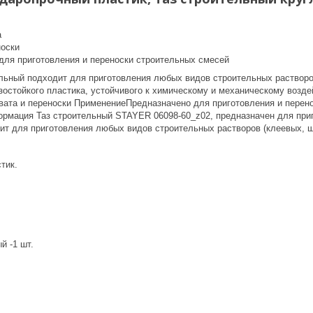
а
носки
для приготовления и переноски строительных смесей
льный подходит для приготовления любых видов строительных растворо
зостойкого пластика, устойчивого к химическому и механическому возд
хвата и переноски ПрименениеПредназначено для приготовления и перен
рмация Таз строительный STAYER 06098-60_z02, предназначен для приг
ит для приготовления любых видов строительных растворов (клеевых, ш
тик.
й -1 шт.