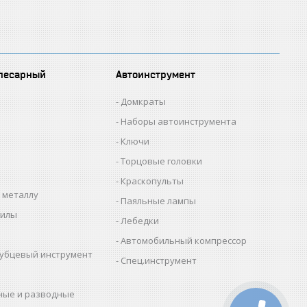
лесарный
Автоинструмент
Домкраты
Наборы автоинструмента
Ключи
Торцовые головки
Краскопульты
 металлу
Паяльные лампы
пилы
Лебедки
Автомобильный компрессор
убцевый инструмент
Спец.инструмент
ные и разводные