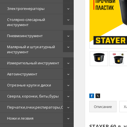
Электрогенераторы
Столярно-слесарный
инструмент
Пневмоинструмент
Малярный и штукатурный
инструмент
Измерительный инструмент
Автоинструмент
Отрезные круги и диски
Сверла, коронки, биты,буры
Описание
Х
Перчатки,очки,респираторы,СИЗ
Ножи и лезвия
STAYER 60 л, 