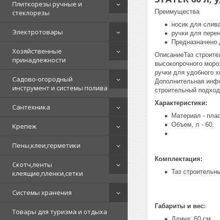
Плиткорезы ручные и
Преимущества
стеклорезы
носик для слив
Электротовары
ручки для пере
Предназначено 
Хозяйственные
ОписаниеТаз строите
принадлежности
высокопрочного моро
ручки для удобного 
Садово-огородный
Дополнительная инфо
инструмент и системы полива
строительный подход
Характеристики:
Сантехника
Материал - плас
Объем, л - 60.
Крепеж
Пены,клеи,герметики
Комплектация:
Скотч,ленты
Таз строительны
клеящие,пленки,сетки
Системы хранения
Габариты и вес:
Товары для туризма и отдыха
Длина: 60 см