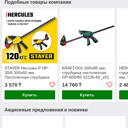
Подобные товары компании
STAYER Hercules-P HP-
KRAFTOOL 600х85 мм,
HER
30/6 300х60 мм,
струбцина пистолетная
стру
Пистолетная струбцина
GP-600/85 32226-60_z01
мм, 
(32242-30_z01)
150)
3 570
14 760
2 4
₸
₸
Купить
Купить
Акционные предложения и новинки