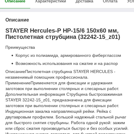
Описание
Характеристики
Доставка
Оплата
Усл
Описание
STAYER Hercules-P HP-15/6 150х60 мм,
Пистолетная струбцина (32242-15_z01)
Преимущества
Корпус из полиамида, армированного фиберглассом
Возможность использования на сжатие и на распор
ОписаниеПистолетная струбцина STAYER HERCULES -
незаменимый помощник профессионала.
ПрименениеПрименяется для фиксации и удержания
заготовок при выполнении столярных и слесарных работ.
Дополнительная информация Струбцина быстрозажимная
STAYER 32242-15_z01, предназначена для фиксации
заготовок при выполнении столярных и слесарных работ.
Индукционная закалка направляющей рейки. Рейка с
двутавровым профилем. Большой надежный стальной рычаг
для быстрого снятия струбцины. Работа одной рукой: зажим
или сброс сжатия производиться быстро и без особых усилий.