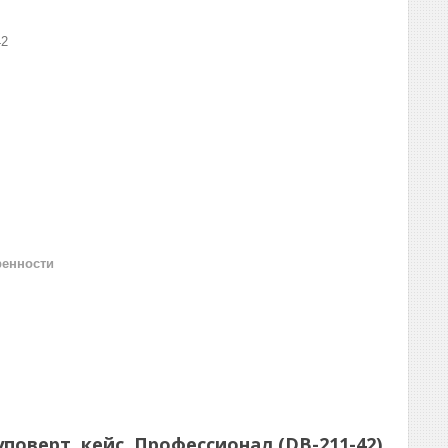
42
ренности
руповерт, кейс, Профессионал (DB-211-42)