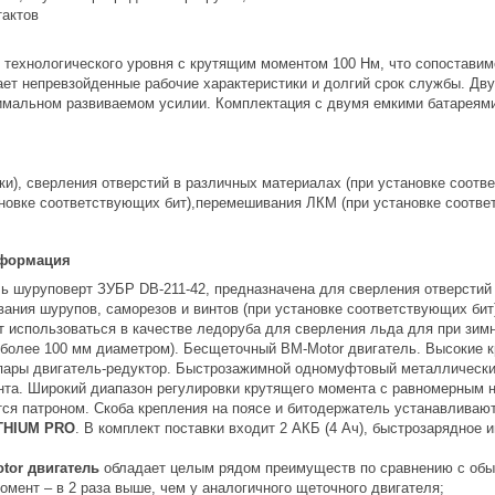
тактов
 технологического уровня с крутящим моментом 100 Нм, что сопостави
ает непревзойденные рабочие характеристики и долгий срок службы. Д
имальном развиваемом усилии. Комплектация с двумя емкими батареями
и), сверления отверстий в различных материалах (при установке соотв
ановке соответствующих бит),перемешивания ЛКМ (при установке соотве
нформация
ь шуруповерт ЗУБР DB-211-42, предназначена для сверления отверстий в
вания шурупов, саморезов и винтов (при установке соответствующих би
т использоваться в качестве ледоруба для сверления льда для при зимн
 более 100 мм диаметром). Бесщеточный BM-Motor двигатель. Высокие 
пары двигатель-редуктор. Быстрозажимной одномуфтовый металлически
нта. Широкий диапазон регулировки крутящего момента с равномерным н
тся патроном. Скоба крепления на поясе и битодержатель устанавливаю
ITHIUM PRO
. В комплект поставки входит 2 АКБ (4 Ач), быстрозарядное
tor двигатель
обладает целым рядом преимуществ по сравнению с об
омент – в 2 раза выше, чем у аналогичного щеточного двигателя;