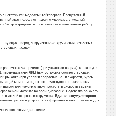
мо с некоторыми моделями гайковертов. Бесщеточный
вуручный хват позволяет надежно удерживать мощный
 и быстрозарядным устройством позволяет начать работу
етствующих сверл), закручивания/откручивания резьбовых
тствующих насадок)
 различных материалах (при установке сверла), а также для
т), перемешивания ЛКМ (при установке соответствующих
ей рыбалке (при условии сверления на 1й скорости, буром
крутящий момент и надежность благодаря оптимальному
й патрон для максимальной простоты и скорости замены
арастанием момента во всем диапазоне. Подсветка рабочего
тся с любой стороны инструмента.
Единая аккумуляторная
 интеллектуальное устройство и фирменный кейс с отсеком для
ычным щеточным двигателем: