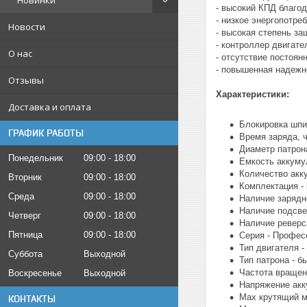
Новинки
- высокий КПД благо
- низкое энергопотре
Новости
- высокая степень з
- контроллер двигате
О нас
- отсутствие постоян
- повышенная надежн
Отзывы
Характеристики:
Доставка и оплата
Блокировка шпи
ГРАФИК РАБОТЫ
Время заряда, ч 
Диаметр патрона
Понедельник
09:00
18:00
Емкость аккумул
Количество акку
Вторник
09:00
18:00
Комплектация - 
Среда
09:00
18:00
Наличие зарядно
Наличие подсвет
Четверг
09:00
18:00
Наличие реверса
Пятница
09:00
18:00
Серия - Профес
Тип двигателя 
Суббота
Выходной
Тип патрона - б
Частота вращени
Воскресенье
Выходной
Напряжение акку
Max крутящий мо
КОНТАКТЫ