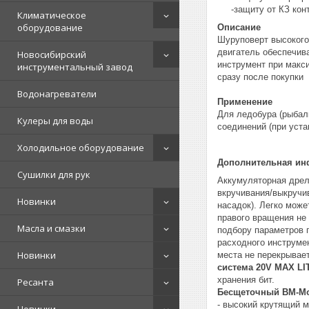
-защиту от КЗ кон
Климатическое
оборудование
Описание
Шуруповерт высокого
двигатель обеспечив
Новосибирский
инструмент при макс
инструментальный завод
сразу после покупки
Водонагреватели
Применение
Для ледобура (рыбалк
Кулеры для воды
соединений (при уст
Холодильное оборудование
Дополнительная и
Сушилки для рук
Аккумуляторная дрел
вкручивания/выкручи
Новинки
насадок). Легко може
правого вращения не
Масла и смазки
подбору параметров 
расходного инструме
Новинки
места не перекрывае
система 20V MAX L
хранения бит.
Ресанта
Бесщеточный BM-Mo
- высокий крутящий м