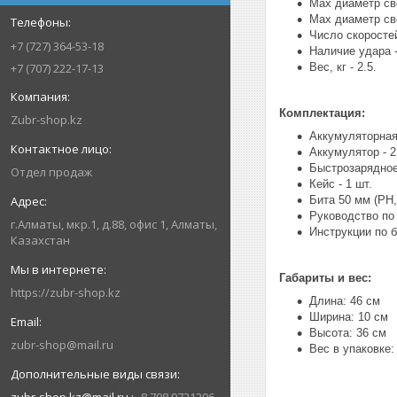
Мах диаметр све
Max диаметр све
Число скоростей
+7 (727) 364-53-18
Наличие удара -
+7 (707) 222-17-13
Вес, кг - 2.5.
Комплектация:
Zubr-shop.kz
Аккумуляторная
Аккумулятор - 2
Быстрозарядное 
Отдел продаж
Кейс - 1 шт.
Бита 50 мм (PH, 
Руководство по 
г.Алматы, мкр.1, д.88, офис 1, Алматы,
Инструкции по б
Казахстан
Габариты и вес:
https://zubr-shop.kz
Длина: 46 см
Ширина: 10 см
Высота: 36 см
zubr-shop@mail.ru
Вес в упаковке: 