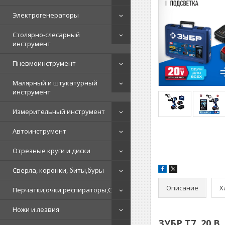
Электрогенераторы
Столярно-слесарный
инструмент
Пневмоинструмент
Малярный и штукатурный
инструмент
Измерительный инструмент
Автоинструмент
Отрезные круги и диски
Сверла, коронки, биты,буры
Описание
Х
Перчатки,очки,респираторы,СИЗ
Ножи и лезвия
ЗУБР Т7, 20 В