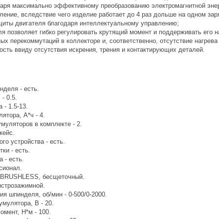
даря максимально эффективному преобразованию электромагнитной энер
бление, вследствие чего изделие работает до 4 раз дольше на одном зар
ащиты двигателя благодаря интеллектуальному управлению;
ля позволяет гибко регулировать крутящий момент и поддерживать его 
ных перекоммутаций в коллекторе и, соответственно, отсутствие нагрева
ость ввиду отсутствия искрения, трения и контактирующих деталей.
нделя - есть.
- 0.5.
 - 1.5-13.
ятора, А*ч - 4.
муляторов в комплекте - 2.
кейс.
го устройства - есть.
ки - есть.
 - есть.
сионал.
- BRUSHLESS, бесщеточный.
ыстрозажимной.
я шпинделя, об/мин - 0-500/0-2000.
мулятора, В - 20.
мент, Н*м - 100.