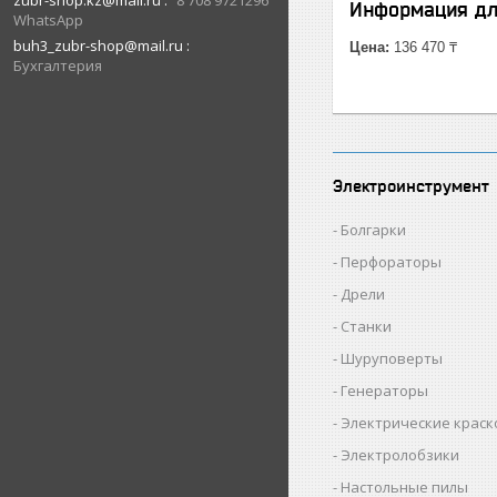
zubr-shop.kz@mail.ru
8 708 9721296
Информация дл
WhatsApp
buh3_zubr-shop@mail.ru
Цена:
136 470 ₸
Бухгалтерия
Электроинструмент
Болгарки
Перфораторы
Дрели
Станки
Шуруповерты
Генераторы
Электрические крас
Электролобзики
Настольные пилы