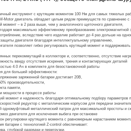
гичный инструмент с крутящим моментом 100 Нм для самых тяжелых ра
-Motor двигатель обладает целым рядом преимуществ по сравнению с
й момент – в 2 раза выше, чем у аналогичного щеточного двигателя,
агодаря максимально эффективному преобразованию электромагнитной э
потребление, вследствие чего изделие работает до 4 раз дольше на одно
ь защиты двигателя благодаря интеллектуальному управлению,
вигателя позволяет гибко регулировать крутящий момент и поддерживат
оянных перекоммутаций в коллекторе и, соответственно, отсутствие нагр
ежность ввиду отсутствия искрения, трения и контактирующих деталей
костью 4.0 Ач в комплекте для безостановочной работы
рея для большей эффективности:
апряжение заряженной батареи достигает 20В,
 50% производительности,
кта памяти,
ри мощности в процессе работы
ий момент и надежность благодаря оптимальному подбору параметров п
скоростной редуктор с металлическим корпусом для передачи значител
 одномуфтовый металлический патрон для максимальной простоты и ск
рмоз двигателя для исключения выбега при остановке
он регулировки крутящего момента с равномерным нарастанием момента
я батареи с технологией Z-control обеспечивает:
ева, глубокой разрядки и перегрузки,