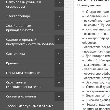
Плиткорезы ручные и
Преимущества
стеклорезы
Ультра техноло
Электротовары
Бесщеточный BM
- высокий крутящи
- высокий КПД бл
Хозяйственные
- низкое энерго
принадлежности
- высокая степен
- контроллер д
Садово-огородный
оборотов,
инструмент и системы полива
- отсутствие пост
- повышенная над
Сантехника
Две батареи ем
Li-Ion Pro бата
Крепеж
- максимальное н
- увеличенная на
Пены,клеи,герметики
- отсутствие эффе
- отсутствие поте
Скотч,ленты
Высокие крутящ
клеящие,пленки,сетки
Усиленный двух
Быстрозажимной
Электронный то
Системы хранения
Широкий диапаз
Плата управлени
Товары для туризма и отдыха
-защиту от перегр