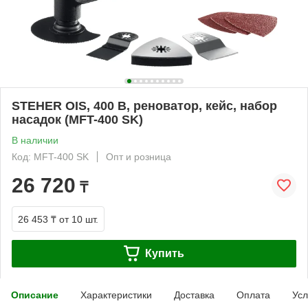
STEHER OIS, 400 В, реноватор, кейс, набор
насадок (MFT-400 SK)
В наличии
Код: MFT-400 SK
Опт и розница
26 720
₸
26 453 ₸
от 10 шт.
Купить
Описание
Характеристики
Доставка
Оплата
Усл