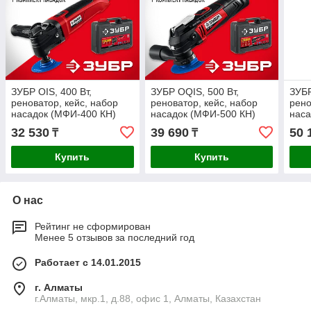
ЗУБР OIS, 400 Вт,
ЗУБР OQIS, 500 Вт,
ЗУБР
реноватор, кейс, набор
реноватор, кейс, набор
рено
насадок (МФИ-400 КН)
насадок (МФИ-500 КН)
наса
(МФ
32 530
39 690
50 
₸
₸
Купить
Купить
О нас
Рейтинг не сформирован
Менее 5 отзывов за последний год
Работает с 14.01.2015
г. Алматы
г.Алматы, мкр.1, д.88, офис 1, Алматы, Казахстан