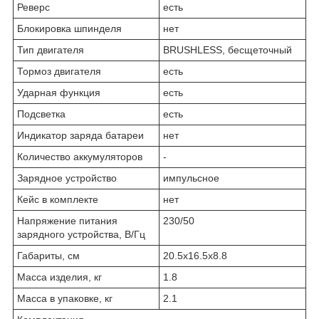
Реверс
есть
Блокировка шпинделя
нет
Тип двигателя
BRUSHLESS, бес­ще­точ­ный
Тормоз двигателя
есть
Ударная функция
есть
Подсветка
есть
Индикатор заряда батареи
нет
Количество аккумуляторов
-
Зарядное устройство
им­пульс­ное
Кейс в комплекте
нет
Напряжение питания
230/50
зарядного устройства, В/Гц
Габариты, см
20.5x16.5x8.8
Масса изделия, кг
1.8
Масса в упаковке, кг
2.1