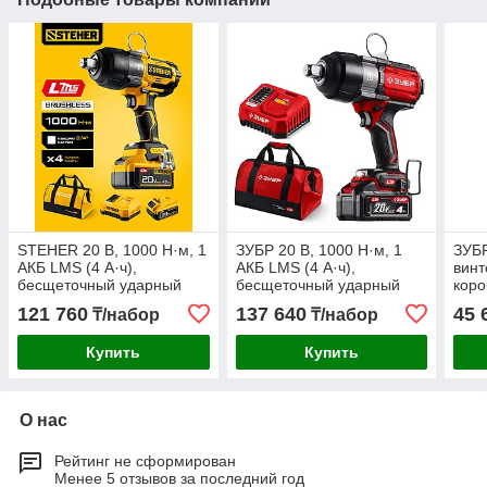
STEHER 20 В, 1000 Н·м, 1
ЗУБР 20 В, 1000 Н·м, 1
ЗУБ
АКБ LMS (4 А·ч),
АКБ LMS (4 А·ч),
винт
бесщеточный ударный
бесщеточный ударный
коро
гайковерт, сумка (CWB-
гайковерт, сумка
GVB
121 760
137 640
45 
₸/набор
₸/набор
1000-41)
(ГБУ-1000-41)
Купить
Купить
О нас
Рейтинг не сформирован
Менее 5 отзывов за последний год