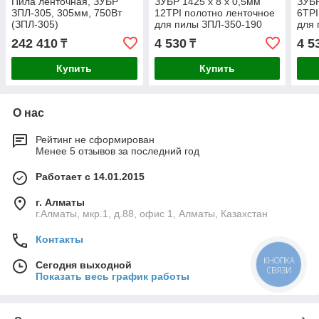
Пила ленточная, ЗУБР
ЗУБР 1425 х 8 х 0,5мм
ЗУБР
ЗПЛ-305, 305мм, 750Вт
12TPI полотно ленточное
6TPI
(ЗПЛ-305)
для пилы ЗПЛ-350-190
для 
(155810-190-2)
(155
242 410
4 530
4 5
₸
₸
Купить
Купить
О нас
Рейтинг не сформирован
Менее 5 отзывов за последний год
Работает с 14.01.2015
г. Алматы
г.Алматы, мкр.1, д.88, офис 1, Алматы, Казахстан
Контакты
КНОПКА
Сегодня выходной
СВЯЗИ
Показать весь график работы