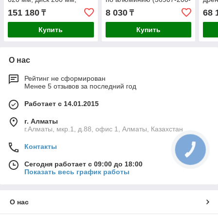
глубина реза
30-60)
напо
151 180
8 030
68 
₸
₸
90°-35мм/45°-25мм, стол
800-
690х385
Купить
Купить
О нас
Рейтинг не сформирован
Менее 5 отзывов за последний год
Работает с 14.01.2015
г. Алматы
г.Алматы, мкр.1, д.88, офис 1, Алматы, Казахстан
Контакты
КНОПКА
СВЯЗИ
Сегодня работает с 09:00 до 18:00
Показать весь график работы
О нас