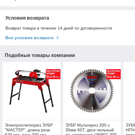
Условия возврата
Возврат товара в течение 14 дней по договоренности
Все условия возврата
Подобные товары компании
Электроплиткорез ЗУБР
ЗУБР Мультирез 200 x
ЗУБ
"МАСТЕР", длина реза
30мм 60Т, диск пильный
НПЧ-
620 мм, диск 200 мм,
по алюминию (36907-200-
дре