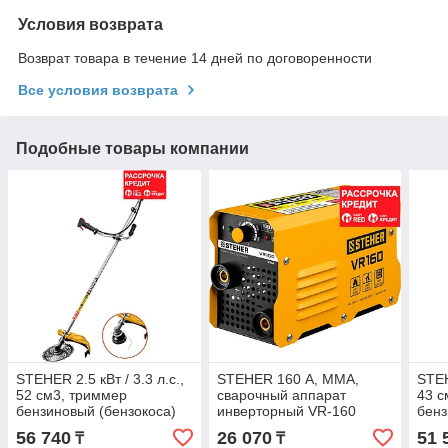
Условия возврата
Возврат товара в течение 14 дней по договоренности
Все условия возврата
Подобные товары компании
STEHER 2.5 кВт / 3.3 л.с.,
STEHER 160 А, ММА,
STEH
52 см3, триммер
сварочный аппарат
43 с
бензиновый (бензокоса)
инверторный VR-160
бенз
BT-2500
BT-
56 740
26 070
51 
₸
₸