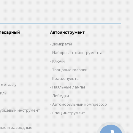
лесарный
Автоинструмент
Домкраты
Наборы автоинструмента
Ключи
Торцовые головки
Краскопульты
 металлу
Паяльные лампы
пилы
Лебедки
Автомобильный компрессор
убцевый инструмент
Спец.инструмент
ные и разводные