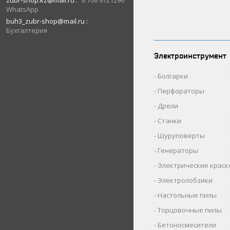
zubr-shop.kz@mail.ru
8 708 9721296
WhatsApp
buh3_zubr-shop@mail.ru
Бухгалтерия
Электроинструмент
Болгарки
Перфораторы
Дрели
Станки
Шуруповерты
Генераторы
Электрические крас
Электролобзики
Настольные пилы
Торцовочные пилы
Бетоносмесители