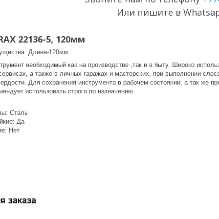
Или пишите в Whatsa
RAX 22136-5, 120мм
ущества: Длина-120мм
трумент необходимый как на производстве ,так и в быту. Широко испол
осервисах, а также в личных гаражах и мастерских, при выполнении сле
ердости. Для сохранения инструмента в рабочем состоянии, а так же пр
омендует использовать строго по назначению.
вы: Сталь
йкие: Да
ие: Нет
я заказа