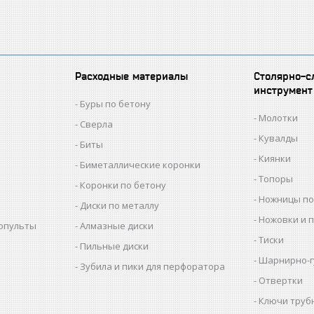
Расходные материалы
Столярно-с
инструмент
Буры по бетону
Молотки
Сверла
Кувалды
Биты
Киянки
Биметаллические коронки
Топоры
Коронки по бетону
Ножницы по
Диски по металлу
Ножовки и 
копульты
Алмазные диски
Тиски
Пильные диски
Шарнирно-г
Зубила и пики для перфоратора
Отвертки
Ключи труб