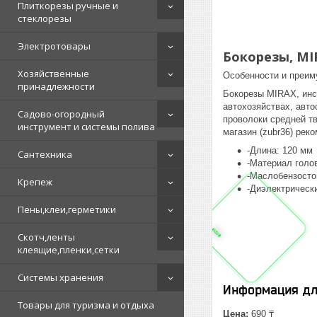
Плиткорезы ручные и
стеклорезы
Электротовары
Бокорезы, MI
Хозяйственные
Особенности и преим
принадлежности
Бокорезы MIRAX, инс
автохозяйствах, авт
Садово-огородный
проволоки средней тв
инструмент и системы полива
магазин (zubr36) рек
-Длина: 120 мм
Сантехника
-Материал голо
-Маслобензосто
Крепеж
-Диэлектрическ
Пены,клеи,герметики
Скотч,ленты
клеящие,пленки,сетки
Системы хранения
Информация дл
Товары для туризма и отдыха
Цена:
690 ₸