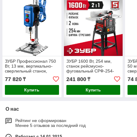
ЗУБР Профессионал 750
ЗУБР 1600 Вт, 254 мм,
ЗУБР
Вт, 13 мм, вертикально-
станок рейсмусно-
50 м
сверлильный станок,
фуговальный СРФ-254-
све
настольный
1600С Мастер
Мас
77 820
241 800
74 
₸
₸
Купить
Купить
О нас
Рейтинг не сформирован
Менее 5 отзывов за последний год
Работает с 14.01.2015