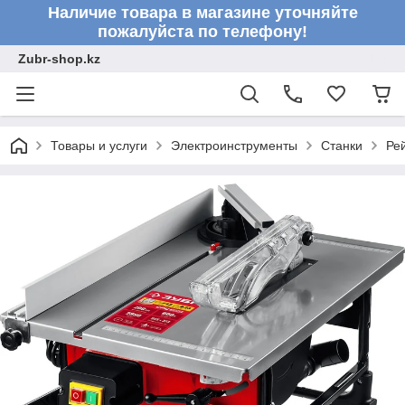
Наличие товара в магазине уточняйте
пожалуйста по телефону!
Zubr-shop.kz
Товары и услуги
Электроинструменты
Станки
Ре