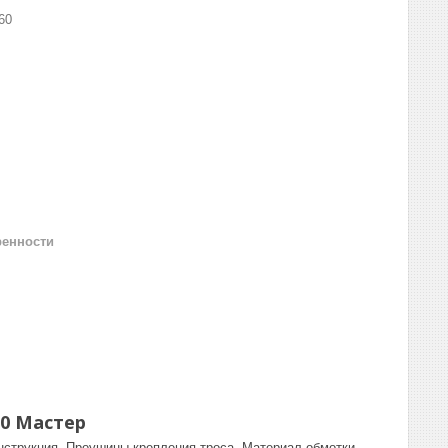
60
ренности
60 Мастер
нструкция. Проушины крепления троса. Материал обмотки