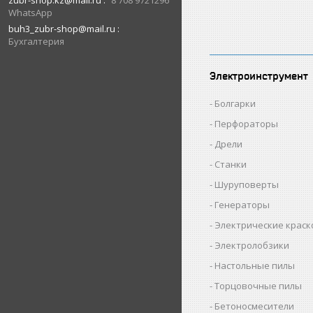
zubr-shop.kz@mail.ru
8 708 9721296
WhatsApp
buh3_zubr-shop@mail.ru
Бухгалтерия
Электроинструмент
Болгарки
Перфораторы
Дрели
Станки
Шуруповерты
Генераторы
Электрические крас
Электролобзики
Настольные пилы
Торцовочные пилы
Бетоносмесители