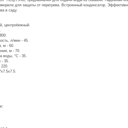
ермореле для защиты от перегрева. Встроенный конденсатор. Эффективн
ва в саду.
ый, центробежный.
.
800.
сть, л/мин - 45.
 м - 60.
ния, м - 70.
 воды, °С - 35.
 - 35.
 220.
7х7.5х7.5.
ы: