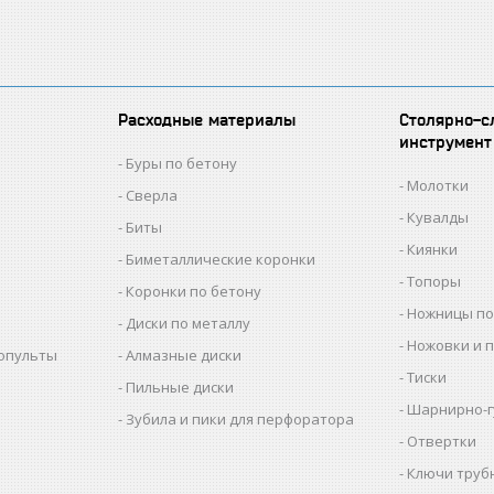
Расходные материалы
Столярно-с
инструмент
Буры по бетону
Молотки
Сверла
Кувалды
Биты
Киянки
Биметаллические коронки
Топоры
Коронки по бетону
Ножницы по
Диски по металлу
Ножовки и 
копульты
Алмазные диски
Тиски
Пильные диски
Шарнирно-г
Зубила и пики для перфоратора
Отвертки
Ключи труб