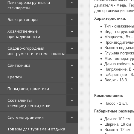
Плиткорезы ручные и
двигателя - Медь. Т
стеклорезы
для организации поли
Характеристики:
Электротовары
Тип - скважинн
Хозяйственные
Вид - погружной
принадлежности
Мощность, Вт - 
Производительно
Садово-огородный
Высота подъема,
инструмент и системы полива
Глубина погруже
Max температура
Длина кабеля, м
Сантехника
Напряжение, В -
Габариты,см - 8
Крепеж
Вес,кг - 13.3.
Пены,клеи,герметики
Комплектация:
Скотч,ленты
Насос - 1 шт.
клеящие,пленки,сетки
Габаритные размер
Системы хранения
Длина: 102 см
Ширина: 19 см
Товары для туризма и отдыха
Высота: 12 см