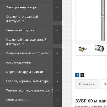
Электрогенераторы
Столярно-слесарный
инструмент
Пневмоинструмент
Малярный и штукатурный
инструмент
Измерительный инструмент
Автоинструмент
Отрезные круги и диски
Сверла, коронки, биты,буры
Описание
Х
Перчатки,очки,респираторы,СИЗ
Ножи и лезвия
ЗУБР 60 м на
Скважинный насос ЗУ