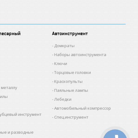
лесарный
Автоинструмент
Домкраты
Наборы автоинструмента
Ключи
Торцовые головки
Краскопульты
 металлу
Паяльные лампы
пилы
Лебедки
Автомобильный компрессор
убцевый инструмент
Спец.инструмент
ные и разводные