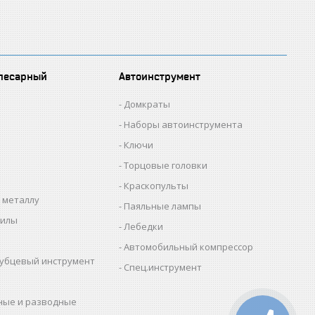
лесарный
Автоинструмент
Домкраты
Наборы автоинструмента
Ключи
Торцовые головки
Краскопульты
 металлу
Паяльные лампы
пилы
Лебедки
Автомобильный компрессор
убцевый инструмент
Спец.инструмент
ные и разводные