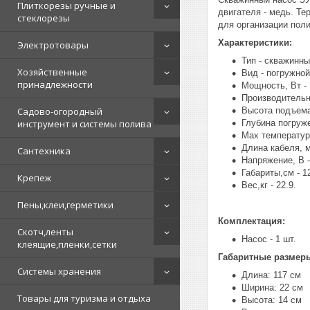
Плиткорезы ручные и
двигателя - медь. Т
стеклорезы
для организации поли
Характеристики:
Электротовары
Тип - скважинн
Хозяйственные
Вид - погружной
принадлежности
Мощность, Вт - 
Производительно
Садово-огородный
Высота подъема,
инструмент и системы полива
Глубина погруже
Max температура
Длина кабеля, м
Сантехника
Напряжение, В -
Габариты,см - 1
Крепеж
Вес,кг - 22.9.
Пены,клеи,герметики
Комплектация:
Скотч,ленты
Насос - 1 шт.
клеящие,пленки,сетки
Габаритные размер
Системы хранения
Длина: 117 см
Ширина: 22 см
Товары для туризма и отдыха
Высота: 14 см