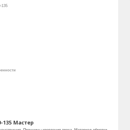
-135
ренности
-135 Мастер
конструкция. Проушины крепления троса. Материал обмотки