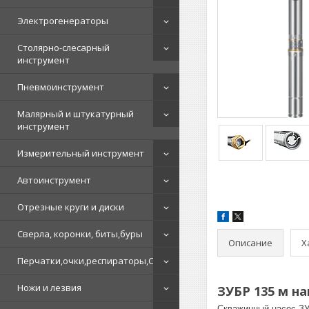
Электрогенераторы
Столярно-слесарный
инструмент
Пневмоинструмент
Малярный и штукатурный
инструмент
Измерительный инструмент
Автоинструмент
Отрезные круги и диски
Сверла, коронки, биты,буры
Описание
Х
Перчатки,очки,респираторы,СИЗ
Ножи и лезвия
ЗУБР 135 м н
Скважинный насос ЗУ