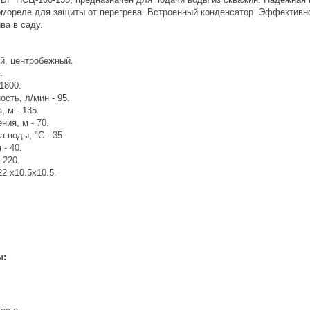
ермореле для защиты от перегрева. Встроенный конденсатор. Эффективно
ва в саду.
ый, центробежный.
.
1800.
сть, л/мин - 95.
 м - 135.
ния, м - 70.
 воды, °С - 35.
 - 40.
 220.
22 х10.5х10.5.
ы: