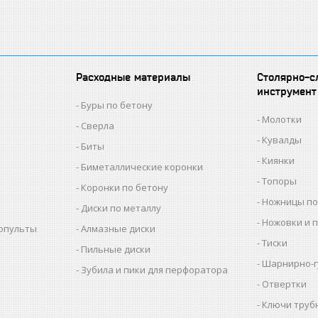
Расходные материалы
Столярно-с
инструмент
Буры по бетону
Молотки
Сверла
Кувалды
Биты
Киянки
Биметаллические коронки
Топоры
Коронки по бетону
Ножницы по
Диски по металлу
Ножовки и 
копульты
Алмазные диски
Тиски
Пильные диски
Шарнирно-г
Зубила и пики для перфоратора
Отвертки
Ключи труб