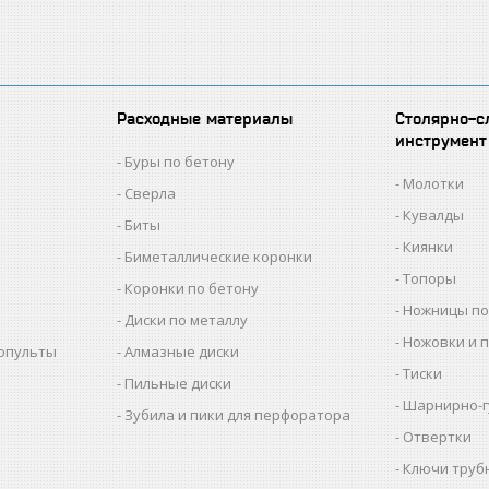
Расходные материалы
Столярно-с
инструмент
Буры по бетону
Молотки
Сверла
Кувалды
Биты
Киянки
Биметаллические коронки
Топоры
Коронки по бетону
Ножницы по
Диски по металлу
Ножовки и 
копульты
Алмазные диски
Тиски
Пильные диски
Шарнирно-г
Зубила и пики для перфоратора
Отвертки
Ключи труб