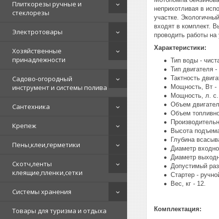
Плиткорезы ручные и
неприхотливая в исп
стеклорезы
участке. Экологичны
входят в комплект. В
Электротовары
проводить работы на 
Характеристики:
Хозяйственные
принадлежности
Тип воды - чист
Тип двигателя -
Садово-огородный
Тактность двига
инструмент и системы полива
Мощность, Вт - 
Мощность, л. с. 
Объем двигателя
Сантехника
Объем топливног
Производительно
Крепеж
Высота подъема,
Глубина всасыва
Пены,клеи,герметики
Диаметр входног
Диаметр выходно
Скотч,ленты
Допустимый раз
клеящие,пленки,сетки
Стартер - ручно
Вес, кг - 12.
Системы хранения
Комплектация:
Товары для туризма и отдыха