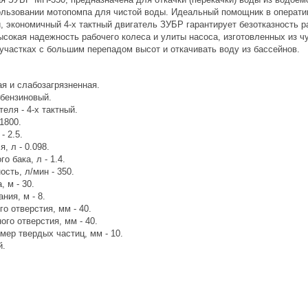
ользовании мотопомпа для чистой воды. Идеальный помощник в операти
й, экономичный 4-х тактный двигатель ЗУБР гарантирует безотказность 
ысокая надежность рабочего колеса и улиты насоса, изготовленных из 
участках с большим перепадом высот и откачивать воду из бассейнов.
ая и слабозагрязненная.
 бензиновый.
теля - 4-х тактный.
1800.
- 2.5.
, л - 0.098.
о бака, л - 1.4.
сть, л/мин - 350.
 м - 30.
ния, м - 8.
о отверстия, мм - 40.
го отверстия, мм - 40.
мер твердых частиц, мм - 10.
й.