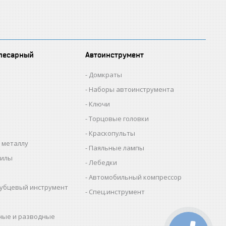
лесарный
Автоинструмент
Домкраты
Наборы автоинструмента
Ключи
Торцовые головки
Краскопульты
 металлу
Паяльные лампы
пилы
Лебедки
Автомобильный компрессор
убцевый инструмент
Спец.инструмент
ные и разводные