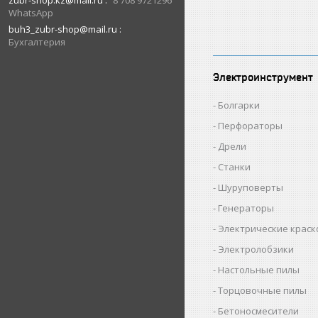
zubr-shop.kz@mail.ru
8 708 9721296
WhatsApp
buh3_zubr-shop@mail.ru
Бухгалтерия
Электроинструмент
Болгарки
Перфораторы
Дрели
Станки
Шуруповерты
Генераторы
Электрические крас
Электролобзики
Настольные пилы
Торцовочные пилы
Бетоносмесители