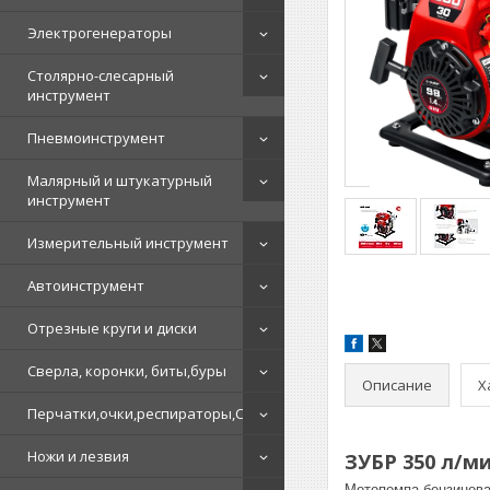
Электрогенераторы
Столярно-слесарный
инструмент
Пневмоинструмент
Малярный и штукатурный
инструмент
Измерительный инструмент
Автоинструмент
Отрезные круги и диски
Сверла, коронки, биты,буры
Описание
Х
Перчатки,очки,респираторы,СИЗ
Ножи и лезвия
ЗУБР 350 л/м
Мотопомпа бензиновая