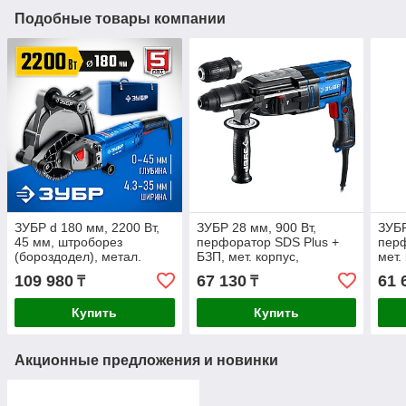
Подобные товары компании
ЗУБР d 180 мм, 2200 Вт,
ЗУБР 28 мм, 900 Вт,
ЗУБР
45 мм, штроборез
перфоратор SDS Plus +
перф
(бороздодел), метал.
БЗП, мет. корпус,
мет.
ящик, Профессионал
Профессионал (ЗП-2890
Про
109 980
67 130
61 
₸
₸
(ЗШ-П45-2200 ПТК)
МС)
М)
Купить
Купить
Акционные предложения и новинки