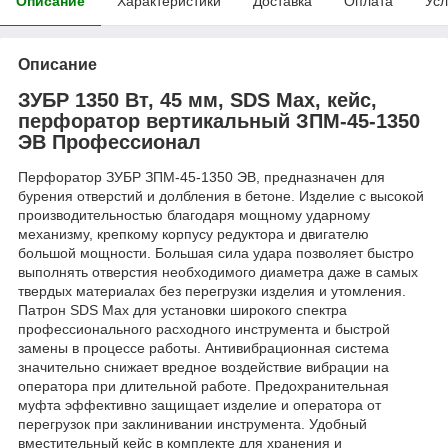
Описание
Характеристики
Доставка
Оплата
Усл
Описание
ЗУБР 1350 Вт, 45 мм, SDS Max, кейс,
перфоратор вертикальный ЗПМ-45-1350
ЭВ Профессионал
Перфоратор ЗУБР ЗПМ-45-1350 ЭВ, предназначен для
бурения отверстий и долбления в бетоне. Изделие с высокой
производительностью благодаря мощному ударному
механизму, крепкому корпусу редуктора и двигателю
большой мощности. Большая сила удара позволяет быстро
выполнять отверстия необходимого диаметра даже в самых
твердых материалах без перегрузки изделия и утомления.
Патрон SDS Max для установки широкого спектра
профессионального расходного инструмента и быстрой
замены в процессе работы. Антивибрационная система
значительно снижает вредное воздействие вибрации на
оператора при длительной работе. Предохранительная
муфта эффективно защищает изделие и оператора от
перегрузок при заклинивании инструмента. Удобный
вместительный кейс в комплекте для хранения и