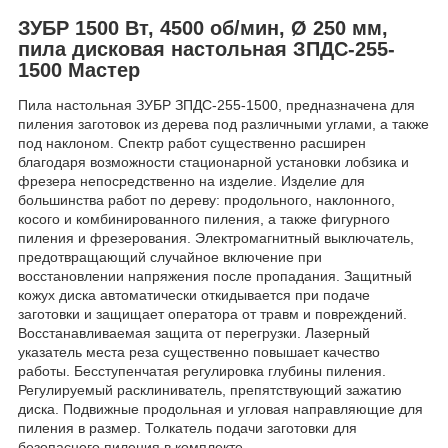
ЗУБР 1500 Вт, 4500 об/мин, Ø 250 мм,
пила дисковая настольная ЗПДС-255-
1500 Мастер
Пила настольная ЗУБР ЗПДС-255-1500, предназначена для
пиления заготовок из дерева под различными углами, а также
под наклоном. Спектр работ существенно расширен
благодаря возможности стационарной установки лобзика и
фрезера непосредственно на изделие. Изделие для
большинства работ по дереву: продольного, наклонного,
косого и комбинированного пиления, а также фигурного
пиления и фрезерования. Электромагнитный выключатель,
предотвращающий случайное включение при
восстановлении напряжения после пропадания. Защитный
кожух диска автоматически откидывается при подаче
заготовки и защищает оператора от травм и повреждений.
Восстанавливаемая защита от перегрузки. Лазерный
указатель места реза существенно повышает качество
работы. Бесступенчатая регулировка глубины пиления.
Регулируемый расклиниватель, препятствующий зажатию
диска. Подвижные продольная и угловая направляющие для
пиления в размер. Толкатель подачи заготовки для
безопасного пиления в комплекте.