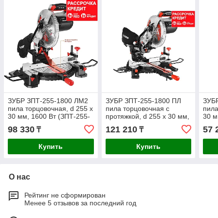
ЗУБР ЗПТ-255-1800 ЛМ2
ЗУБР ЗПТ-255-1800 ПЛ
ЗУБР
пила торцовочная, d 255 х
пила торцовочная с
пила
30 мм, 1600 Вт (ЗПТ-255-
протяжкой, d 255 х 30 мм,
30 м
1800 ЛМ2)
1800 Вт (ЗПТ-255-1800
1400
98 330
121 210
57 
₸
₸
ПЛ)
Купить
Купить
О нас
Рейтинг не сформирован
Менее 5 отзывов за последний год