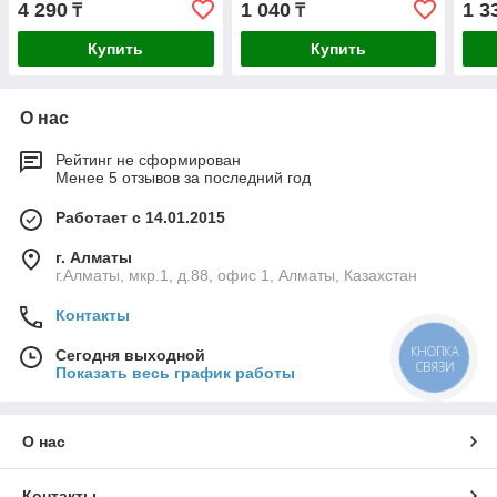
4 290
1 040
1 3
₸
₸
маслобензостойкая
рукоятка, 160мм, ЗУБР
Купить
Купить
Мастер
О нас
Рейтинг не сформирован
Менее 5 отзывов за последний год
Работает с 14.01.2015
г. Алматы
г.Алматы, мкр.1, д.88, офис 1, Алматы, Казахстан
Контакты
КНОПКА
Сегодня выходной
СВЯЗИ
Показать весь график работы
О нас
Контакты