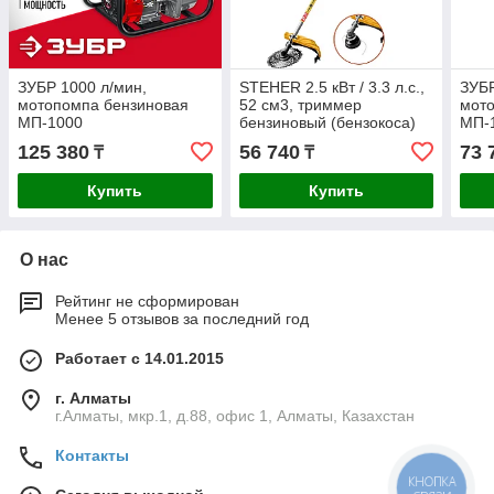
ЗУБР 1000 л/мин,
STEHER 2.5 кВт / 3.3 л.с.,
ЗУБР
мотопомпа бензиновая
52 см3, триммер
мот
МП-1000
бензиновый (бензокоса)
МП-
BT-2500
125 380
56 740
73 
₸
₸
Купить
Купить
О нас
Рейтинг не сформирован
Менее 5 отзывов за последний год
Работает с 14.01.2015
г. Алматы
г.Алматы, мкр.1, д.88, офис 1, Алматы, Казахстан
Контакты
КНОПКА