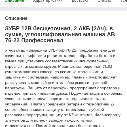
Описание
Характеристики
Доставка
Оплата
Усл
Описание
ЗУБР 12В бесщеточная, 2 АКБ (2Ач), в
сумке, углошлифовальная машина AB-
76-22 Профессионал
Угловая шлифмашина ЗУБР AB-76-22, предназначена для
зачистки, шлифовки и резки металлов, обработки бетона и
камня при установке соответствующих шлифовальных,
отрезных, алмазных кругов. Мощная, маневренная УШМ
суперкомпактного класса, со всеми контрольными и
защитными системами, например, плавный пуск позволяет
раскручивать мощный двигатель без рывка и пусковой
перегрузки. Защита от перегрузки предохраняет оператора и
изделие при заклинивании диска. Надежная защита основных
узлов от пыли (корпус, шариковые подшипники, плата
управления). Плата управления батареи с технологией Z-
control обеспечивает: защиту от перегрева, глубокой
разрядки и перегрузки, защиту от КЗ контактов, балансировку
элементов для полной зарядки каждого из них
индивидуально. Прямой привод диска без потерь на