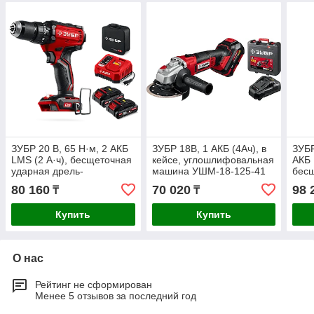
ЗУБР 20 В, 65 Н·м, 2 АКБ
ЗУБР 18В, 1 АКБ (4Ач), в
ЗУБР
LMS (2 А·ч), бесщеточная
кейсе, углошлифовальная
АКБ 
ударная дрель-
машина УШМ-18-125-41
бесщ
шуруповерт, сумка
Мастер
Проф
80 160
70 020
98 
₸
₸
(ДБУ-65-22)
1000
Купить
Купить
О нас
Рейтинг не сформирован
Менее 5 отзывов за последний год