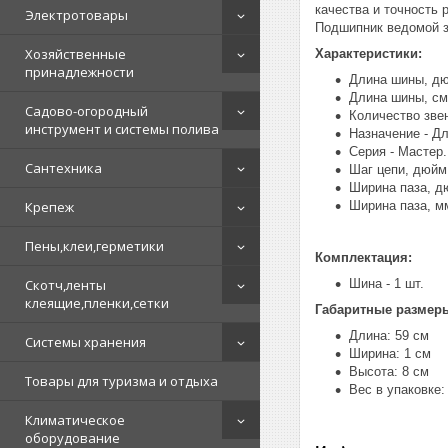
качества и точность 
Электротовары
Подшипник ведомой з
Хозяйственные
Характеристики:
принадлежности
Длина шины, дю
Длина шины, см 
Садово-огородный
Количество звен
инструмент и системы полива
Назначение - Д
Серия - Мастер.
Сантехника
Шаг цепи, дюйм 
Ширина паза, дю
Крепеж
Ширина паза, мм
Пены,клеи,герметики
Комплектация:
Скотч,ленты
Шина - 1 шт.
клеящие,пленки,сетки
Габаритные размер
Длина: 59 см
Системы хранения
Ширина: 1 см
Высота: 8 см
Товары для туризма и отдыха
Вес в упаковке: 
Климатическое
оборудование