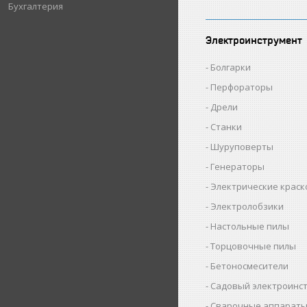
Бухгалтерия
Электроинструмент
Болгарки
Перфораторы
Дрели
Станки
Шуруповерты
Генераторы
Электрические крас
Электролобзики
Настольные пилы
Торцовочные пилы
Бетоносмесители
Садовый электроинс
Сварочные аппарат