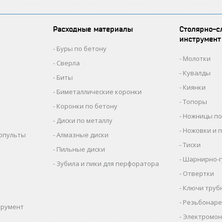
Расходные материалы
Столярно-с
инструмент
Буры по бетону
Молотки
Сверла
Кувалды
Биты
Киянки
Биметаллические коронки
Топоры
Коронки по бетону
Ножницы по
Диски по металлу
Ножовки и 
копульты
Алмазные диски
Тиски
Пильные диски
Шарнирно-г
Зубила и пики для перфоратора
Отвертки
Ключи труб
Резьбонаре
трумент
Электромон
ы