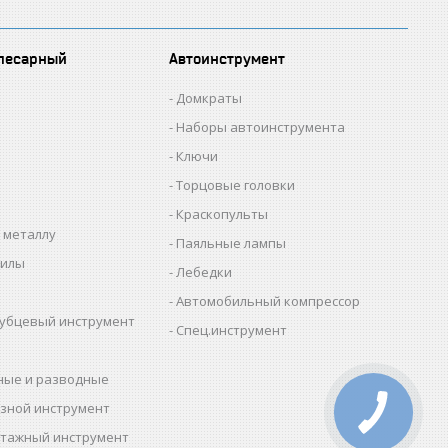
лесарный
Автоинструмент
Домкраты
Наборы автоинструмента
Ключи
Торцовые головки
Краскопульты
 металлу
Паяльные лампы
пилы
Лебедки
Автомобильный компрессор
убцевый инструмент
Спец.инструмент
ные и разводные
зной инструмент
тажный инструмент