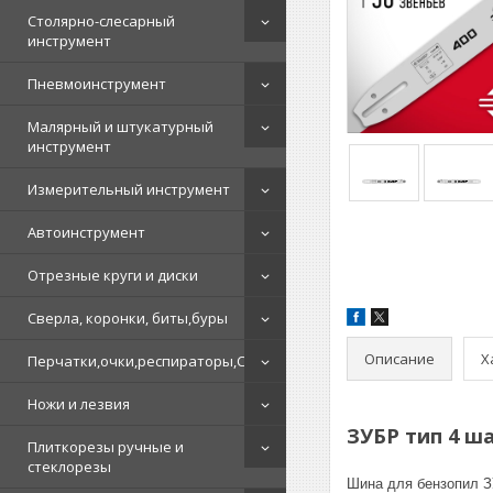
Столярно-слесарный
инструмент
Пневмоинструмент
Малярный и штукатурный
инструмент
Измерительный инструмент
Автоинструмент
Отрезные круги и диски
Сверла, коронки, биты,буры
Описание
Х
Перчатки,очки,респираторы,СИЗ
Ножи и лезвия
ЗУБР тип 4 ша
Плиткорезы ручные и
стеклорезы
Шина для бензопил З