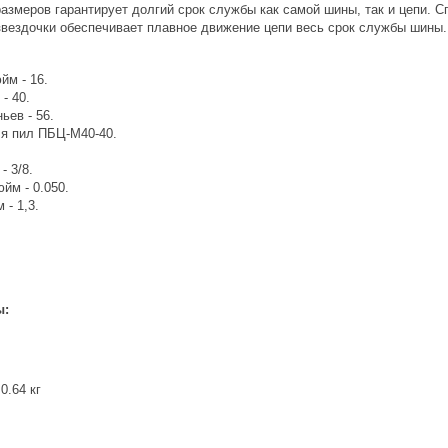
размеров гарантирует долгий срок службы как самой шины, так и цепи. С
вездочки обеспечивает плавное движение цепи весь срок службы шины.
йм - 16.
- 40.
ьев - 56.
ля пил ПБЦ-М40-40.
- 3/8.
йм - 0.050.
 - 1,3.
ы:
0.64 кг