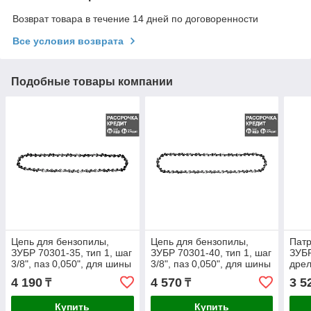
Возврат товара в течение 14 дней по договоренности
Все условия возврата
Подобные товары компании
Цепь для бензопилы,
Цепь для бензопилы,
Пат
ЗУБР 70301-35, тип 1, шаг
ЗУБР 70301-40, тип 1, шаг
ЗУБ
3/8", паз 0,050", для шины
3/8", паз 0,050", для шины
дрел
14"(35 см) (70301-35)
16"(40 см) (70301-40)
резь
4 190
4 570
3 5
₸
₸
1,5 
Купить
Купить