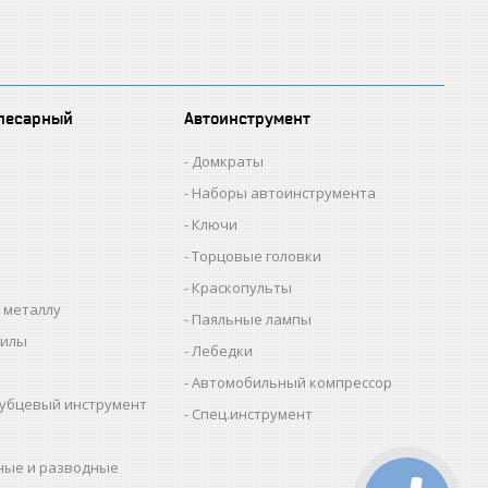
лесарный
Автоинструмент
Домкраты
Наборы автоинструмента
Ключи
Торцовые головки
Краскопульты
 металлу
Паяльные лампы
пилы
Лебедки
Автомобильный компрессор
убцевый инструмент
Спец.инструмент
ные и разводные