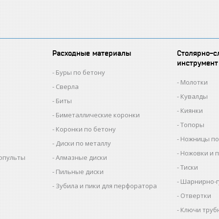
Расходные материалы
Столярно-с
инструмент
Буры по бетону
Молотки
Сверла
Кувалды
Биты
Киянки
Биметаллические коронки
Топоры
Коронки по бетону
Ножницы по
Диски по металлу
Ножовки и 
копульты
Алмазные диски
Тиски
Пильные диски
Шарнирно-г
Зубила и пики для перфоратора
Отвертки
Ключи труб