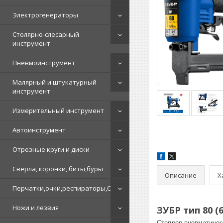
Электрогенераторы
Столярно-слесарный
инструмент
Пневмоинструмент
Малярный и штукатурный
инструмент
Измерительный инструмент
Автоинструмент
Отрезные круги и диски
Сверла, коронки, биты,буры
Описание
Х
Перчатки,очки,респираторы,СИЗ
Ножи и лезвия
ЗУБР тип 80 (
Степлер пневматическ