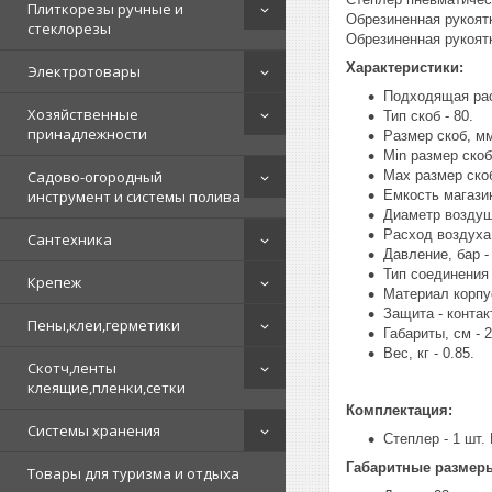
Плиткорезы ручные и
Обрезиненная рукоятк
стеклорезы
Обрезиненная рукоятк
Характеристики:
Электротовары
Подходящая рас
Хозяйственные
Тип скоб - 80.
принадлежности
Размер скоб, мм
Min размер скоб,
Садово-огородный
Max размер скоб
инструмент и системы полива
Емкость магазин
Диаметр воздуш
Расход воздуха 
Сантехника
Давление, бар - 
Тип соединения 
Крепеж
Материал корпу
Защита - контак
Пены,клеи,герметики
Габариты, см - 
Вес, кг - 0.85.
Скотч,ленты
клеящие,пленки,сетки
Комплектация:
Системы хранения
Степлер - 1 шт.
Габаритные размер
Товары для туризма и отдыха