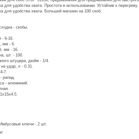
а для удобства хвата. Простота в использовании. Устойчив к перегреву
а для удобства хвата. Большой магазин на 100 скоб.
ходка - скобы.
 - 6-16.
 мм - 6.
, мм - 16.
а, шт. - 100.
ного штуцера, дюйм - 1/4.
на удар, л - 0.31.
4-7.
- рапид.
са - алюминий.
тная.
21х15х4,5.
 Имбусовые ключи - 2 шт.
ы: