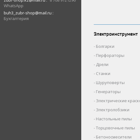
zubr-shop.kz@mail.ru
8 708 9721296
WhatsApp
buh3_zubr-shop@mail.ru
Бухгалтерия
Электроинструмент
Болгарки
Перфораторы
Дрели
Станки
Шуруповерты
Генераторы
Электрические крас
Электролобзики
Настольные пилы
Торцовочные пилы
Бетоносмесители