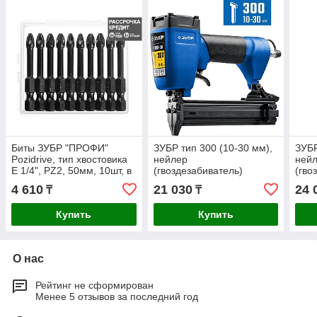
Биты ЗУБР "ПРОФИ"
ЗУБР тип 300 (10-30 мм),
ЗУБР
Pozidrive, тип хвостовика
нейлер
ней
E 1/4", PZ2, 50мм, 10шт, в
(гвоздезабиватель)
(гво
пластиковом боксе, на
пневматический для
пнев
4 610
21 030
24 
₸
₸
карточке
гвоздей 31932
шпи
Купить
Купить
О нас
Рейтинг не сформирован
Менее 5 отзывов за последний год