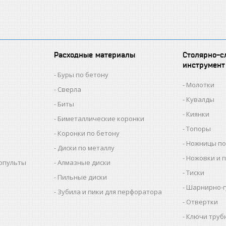
Расходные материалы
Столярно-с
инструмент
Буры по бетону
Молотки
Сверла
Кувалды
Биты
Киянки
Биметаллические коронки
Топоры
Коронки по бетону
Ножницы по
Диски по металлу
Ножовки и 
копульты
Алмазные диски
Тиски
Пильные диски
Шарнирно-г
Зубила и пики для перфоратора
Отвертки
Ключи труб