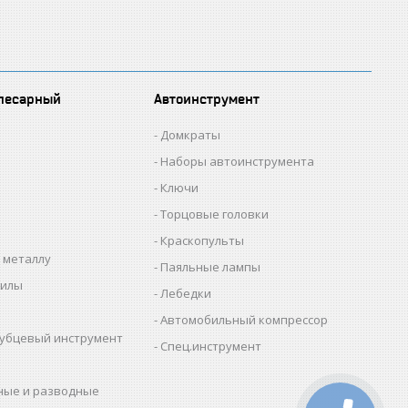
лесарный
Автоинструмент
Домкраты
Наборы автоинструмента
Ключи
Торцовые головки
Краскопульты
 металлу
Паяльные лампы
пилы
Лебедки
Автомобильный компрессор
убцевый инструмент
Спец.инструмент
ные и разводные