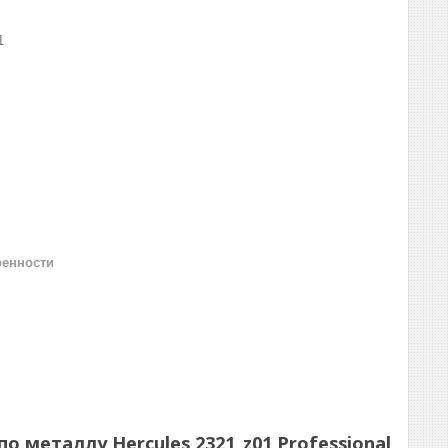
1
ренности
металлу Hercules 2321_z01 Professional