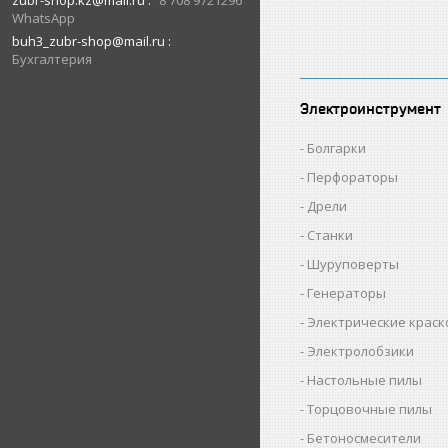
zubr-shop.kz@mail.ru
8 708 9721296
WhatsApp
buh3_zubr-shop@mail.ru
Бухгалтерия
Электроинструмент
Болгарки
Перфораторы
Дрели
Станки
Шуруповерты
Генераторы
Электрические крас
Электролобзики
Настольные пилы
Торцовочные пилы
Бетоносмесители