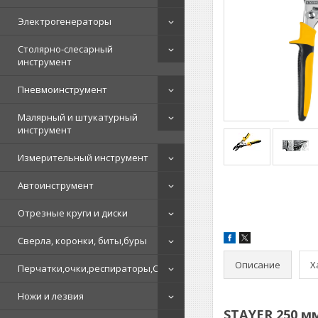
Электрогенераторы
Столярно-слесарный
инструмент
Пневмоинструмент
Малярный и штукатурный
инструмент
Измерительный инструмент
Автоинструмент
Отрезные круги и диски
Сверла, коронки, биты,буры
Описание
Х
Перчатки,очки,респираторы,СИЗ
Ножи и лезвия
STAYER 250 м