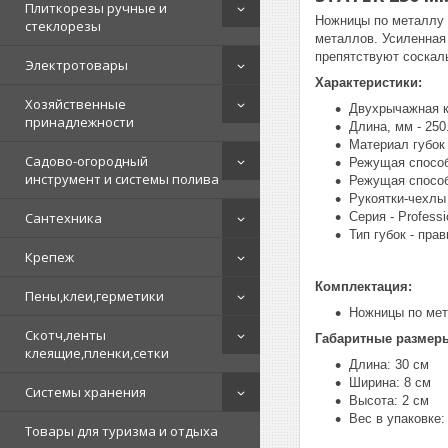
Плиткорезы ручные и
Ножницы по металлу 
стеклорезы
металлов. Усиленная
препятствуют соскал
Электротовары
Характеристики:
Хозяйственные
Двухрычажная ко
принадлежности
Длина, мм - 250
Материал губок 
Садово-огородный
Режущая способ
инструмент и системы полива
Режущая способ
Рукоятки-чехлы
Сантехника
Серия - Professi
Тип губок - прав
Крепеж
Комплектация:
Пены,клеи,герметики
Ножницы по мета
Скотч,ленты
Габаритные размер
клеящие,пленки,сетки
Длина: 30 см
Ширина: 8 см
Системы хранения
Высота: 2 см
Вес в упаковке: 
Товары для туризма и отдыха