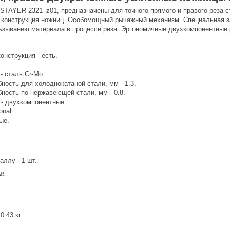
STAYER 2321_z01, предназначены для точного прямого и правого реза 
 конструкция ножниц. Особомощный рычажный механизм. Специальная з
ьзыванию материала в процессе реза. Эргономичные двухкомпонентные 
нструкция - есть.
.
- сталь Cr-Mo.
ность для холоднокатаной стали, мм - 1.3.
ность по нержавеющей стали, мм - 0.8.
 - двухкомпонентные.
onal.
ые.
ллу - 1 шт.
ы:
0.43 кг