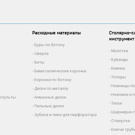
Расходные материалы
Столярно-с
инструмент
Буры по бетону
Молотки
Сверла
Кувалды
Биты
Киянки
Биметаллические коронки
Топоры
Коронки по бетону
Ножницы по
Диски по металлу
Ножовки и 
копульты
Алмазные диски
Тиски
Пильные диски
Шарнирно-г
Зубила и пики для перфоратора
Отвертки
Ключи труб