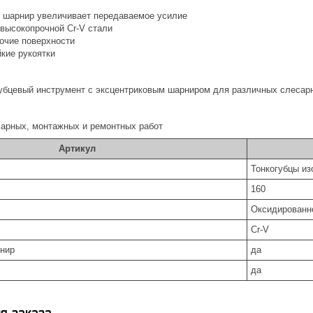
 шарнир увеличивает передаваемое усилие
 высокопрочной Cr-V стали
очие поверхности
кие рукоятки
бцевый инструмент с эксцентриковым шарниром для различных слесар
арных, монтажных и ремонтных работ
Артикул
Тонкогубцы из
160
Оксидированн
Cr-V
нир
да
да
я заказа