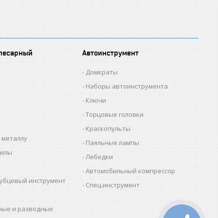
лесарный
Автоинструмент
Домкраты
Наборы автоинструмента
Ключи
Торцовые головки
Краскопульты
 металлу
Паяльные лампы
пилы
Лебедки
Автомобильный компрессор
убцевый инструмент
Спец.инструмент
ные и разводные