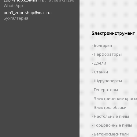
zubr-shop.kz@mail.ru
8 708 9721296
WhatsApp
buh3_zubr-shop@mail.ru
Бухгалтерия
Электроинструмент
Болгарки
Перфораторы
Дрели
Станки
Шуруповерты
Генераторы
Электрические крас
Электролобзики
Настольные пилы
Торцовочные пилы
Бетоносмесители