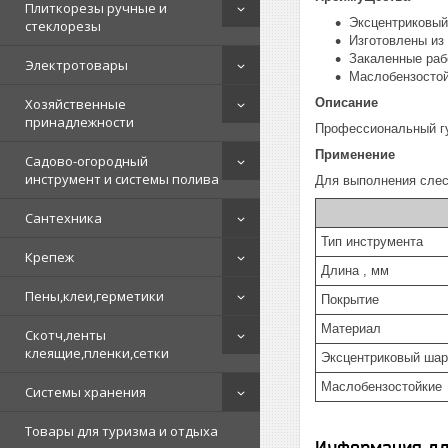
Плиткорезы ручные и
Эксцентриковый
стеклорезы
Изготовлены из
Закаленные раб
Электротовары
Маслобензостой
Хозяйственные
Описание
принадлежности
Профессиональный гу
Применение
Садово-огородный
инструмент и системы полива
Для выполнения слес
Сантехника
Тип инструмента
Крепеж
Длина , мм
Пены,клеи,герметики
Покрытие
Материал
Скотч,ленты
клеящие,пленки,сетки
Эксцентриковый шар
Маслобензостойкие
Системы хранения
Товары для туризма и отдыха
Информация дл