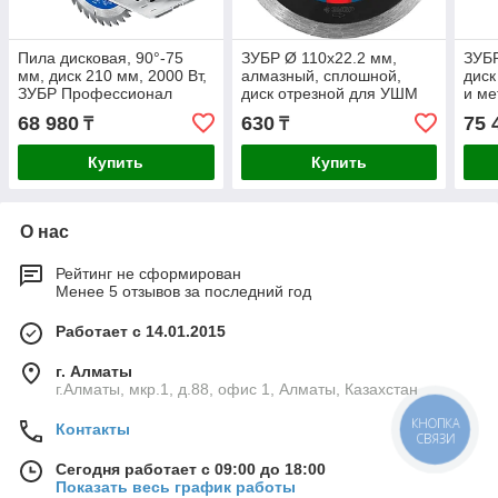
Пила дисковая, 90°-75
ЗУБР Ø 110х22.2 мм,
ЗУБР
мм, диск 210 мм, 2000 Вт,
алмазный, сплошной,
диск
ЗУБР Профессионал
диск отрезной для УШМ
и м
(ПДП-75)
КЕРАМО 36654-110_z02
Мета
68 980
630
75 
₸
₸
Профессионал
25.4
Купить
Купить
О нас
Рейтинг не сформирован
Менее 5 отзывов за последний год
Работает с 14.01.2015
г. Алматы
г.Алматы, мкр.1, д.88, офис 1, Алматы, Казахстан
Контакты
КНОПКА
СВЯЗИ
Сегодня работает с 09:00 до 18:00
Показать весь график работы