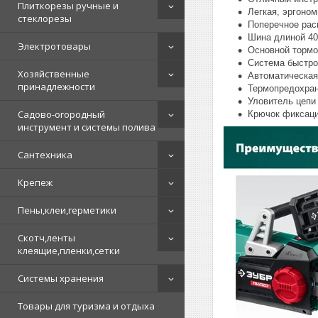
Плиткорезы ручные и
Легкая, эргоно
стеклорезы
Поперечное рас
Шина длиной 40
Электротовары
Основной тормо
Система быстро
Хозяйственные
Автоматическая
принадлежности
Термопредохран
Уловитель цепи
Садово-огородный
Крючок фиксаци
инструмент и системы полива
Сантехника
Крепеж
Пены,клеи,герметики
Скотч,ленты
клеящие,пленки,сетки
Системы хранения
Товары для туризма и отдыха