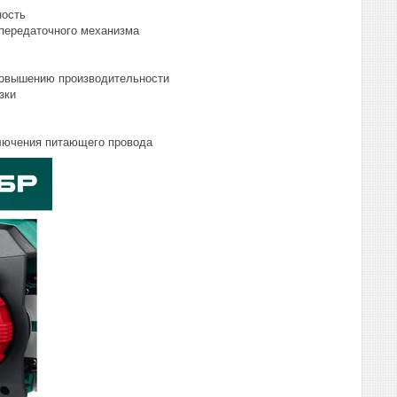
ность
передаточного механизма
повышению производительности
зки
ключения питающего провода