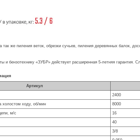
а так же пиления веток, обрезки сучьев, пиления деревянных балок, досо
ты и бензотехнику «ЗУБР» действует расширенная 5-летняя гарантия. С
мация
Артикул
2400
 холостом ходу, об/мин
8000
епи, м/с
16
40
3/8