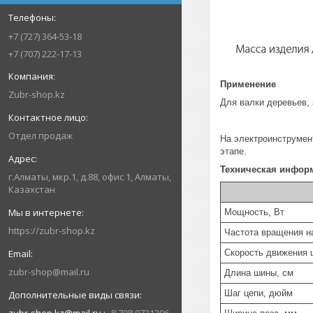
+7 (727) 364-53-18
+7 (707) 222-17-13
Применение
Zubr-shop.kz
Для валки деревьев, 
Отдел продаж
На электроинструмен
этапе.
Техническая инфор
г.Алматы, мкр.1, д.88, офис 1, Алматы,
Казахстан
Мощность, Вт
https://zubr-shop.kz
Частота вращения на
Скорость движения ц
zubr-shop@mail.ru
Длина шины, см
Шаг цепи, дюйм