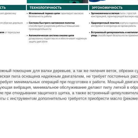
жный помощник для валки деревьев, а так же пиления веток, обрезки су
ческая пила оснащена надежным двигателем, не требует постоянных расх
требует минимальных операций при подготовке к работе. Мощный двигате
вующая вибрация, минимальное обслуживание делают пилу легкой в обра
ие при откидывании защитного щитка, а также встроенный цепеуловител
оты с инструментом дополнительно требуется приобрести масло (реком