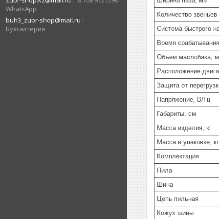
zubr-shop.kz@mail.ru
8 708 9721296
Ширина паза, мм
WhatsApp
Количество звеньев
buh3_zubr-shop@mail.ru
Бухгалтерия
Система быстрого н
Время срабатывания
Объем маслобака, 
Расположение двига
Защита от перегрузк
Напряжение, В/Гц
Габариты, см
Масса изделия, кг
Масса в упаковке, кг
Комплектация
Пила
Шина
Цепь пильная
Кожух шины