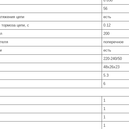
0.050
56
атяжения цепи
есть
 тормоза цепи, с
0.12
мл
200
теля
по­пе­реч­ное
и
есть
220-240/50
48х26х23
5.3
6
1
1
1
1