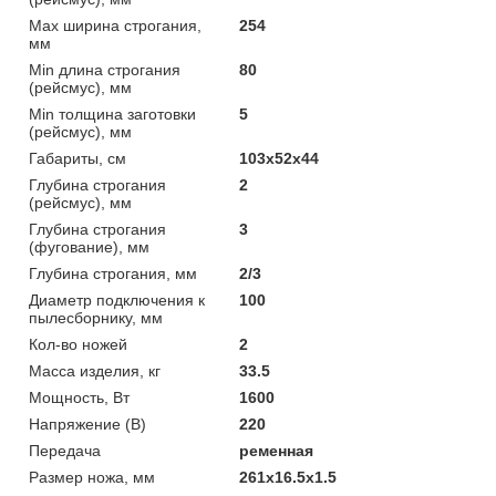
Max ширина строгания,
254
мм
Min длина строгания
80
(рейсмус), мм
Min толщина заготовки
5
(рейсмус), мм
Габариты, см
103x52x44
Глубина строгания
2
(рейсмус), мм
Глубина строгания
3
(фугование), мм
Глубина строгания, мм
2/3
Диаметр подключения к
100
пылесборнику, мм
Кол-во ножей
2
Масса изделия, кг
33.5
Мощность, Вт
1600
Напряжение (В)
220
Передача
ременная
Размер ножа, мм
261х16.5х1.5