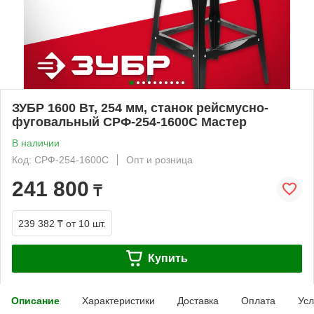
ЗУБР 1600 Вт, 254 мм, станок рейсмусно-
фуговальный СРФ-254-1600С Мастер
В наличии
Код: СРФ-254-1600С
Опт и розница
241 800
₸
239 382 ₸
от 10 шт.
Купить
Описание
Характеристики
Доставка
Оплата
Усл