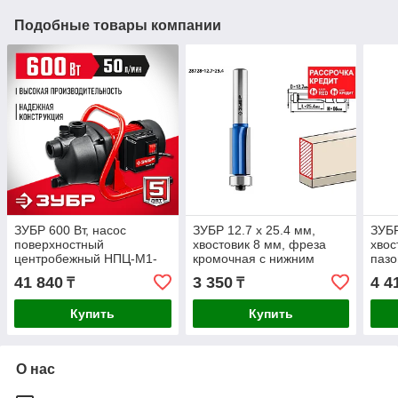
Подобные товары компании
ЗУБР 600 Вт, насос
ЗУБР 12.7 x 25.4 мм,
ЗУБР
поверхностный
хвостовик 8 мм, фреза
хвос
центробежный НПЦ-М1-
кромочная с нижним
пазо
600 Мастер
подшипником (3 лезвия)
вер
41 840
3 350
4 4
₸
₸
28728-12.7-25.4
2875
Про
Купить
Купить
О нас