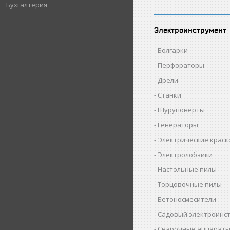
Бухгалтерия
Электроинструмент
Болгарки
Перфораторы
Дрели
Станки
Шуруповерты
Генераторы
Электрические крас
Электролобзики
Настольные пилы
Торцовочные пилы
Бетоносмесители
Садовый электроинс
Сварочные аппарат