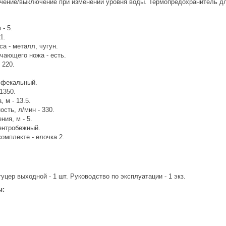
чение/выключение при изменении уровня воды. Термопредохранитель дл
 - 5.
1.
а - металл, чугун.
чающего ножа - есть.
 220.
й фекальный.
1350.
 м - 13.5.
сть, л/мин - 330.
ния, м - 5.
центробежный.
омплекте - елочка 2.
туцер выходной - 1 шт. Руководство по эксплуатации - 1 экз.
ы: