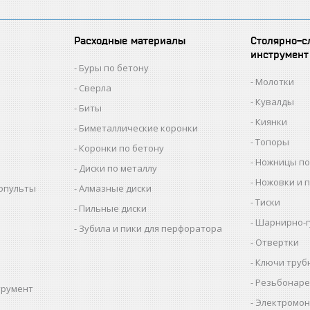
Расходные материалы
Столярно-с
инструмент
Буры по бетону
Молотки
Сверла
Кувалды
Биты
Киянки
Биметаллические коронки
Топоры
Коронки по бетону
Ножницы по
Диски по металлу
Ножовки и 
копульты
Алмазные диски
Тиски
Пильные диски
Шарнирно-г
Зубила и пики для перфоратора
Отвертки
Ключи труб
Резьбонаре
трумент
Электромон
ы