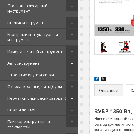
Столярно-слесарный
инструмент
Пневмоинструмент
Малярный и штукатурный
инструмент
Измерительный инструмент
Автоинструмент
Отрезные круги и диски
Сверла, коронки, биты,буры
Описание
Х
Перчатки,очки,респираторы,СИЗ
Ножи и лезвия
ЗУБР 1350 Вт
Насос фекальный пог
Плиткорезы ручные и
Благодаря наличию с
стеклорезы
канализацию от засо