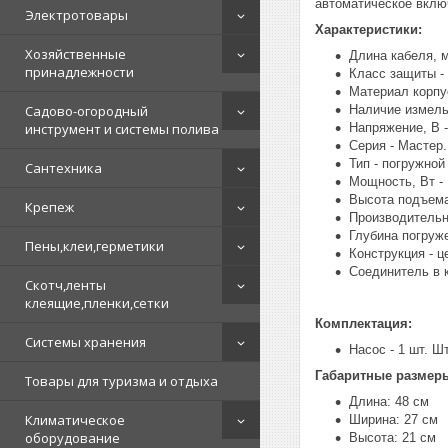
автоматическое вклю
Электротовары
Характеристики:
Хозяйственные
Длина кабеля, м
принадлежности
Класс защиты - 
Материал корпус
Садово-огородный
Наличие измель
инструмент и системы полива
Напряжение, В -
Серия - Мастер.
Тип - погружно
Сантехника
Мощность, Вт - 
Высота подъема,
Крепеж
Производительно
Глубина погруже
Пены,клеи,герметики
Конструкция - 
Соединитель в к
Скотч,ленты
клеящие,пленки,сетки
Комплектация:
Системы хранения
Насос - 1 шт. Ш
Габаритные размер
Товары для туризма и отдыха
Длина: 48 см
Климатическое
Ширина: 27 см
оборудование
Высота: 21 см