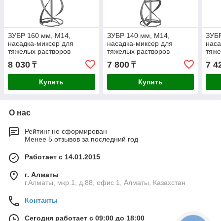
ЗУБР 160 мм, М14,
ЗУБР 140 мм, М14,
ЗУБР
насадка-миксер для
насадка-миксер для
наса
тяжелых растворов
тяжелых растворов
тяже
МНТ-160
МНТ-140
МНТ
8 030
7 800
7 4
₸
₸
Купить
Купить
О нас
Рейтинг не сформирован
Менее 5 отзывов за последний год
Работает с 14.01.2015
г. Алматы
г.Алматы, мкр.1, д.88, офис 1, Алматы, Казахстан
Контакты
Сегодня работает с 09:00 до 18:00