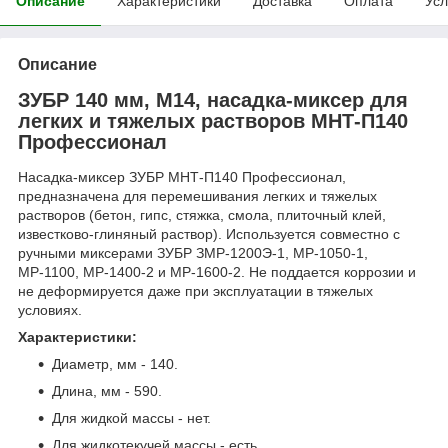
Описание
Характеристики
Доставка
Оплата
Усл
Описание
ЗУБР 140 мм, М14, насадка-миксер для
легких и тяжелых растворов МНТ-П140
Профессионал
Насадка-миксер ЗУБР МНТ-П140 Профессионал,
предназначена для перемешивания легких и тяжелых
растворов (бетон, гипс, стяжка, смола, плиточный клей,
известково-глиняный раствор). Используется совместно с
ручными миксерами ЗУБР ЗМР-1200Э-1, МР-1050-1,
МР-1100, МР-1400-2 и МР-1600-2. Не поддается коррозии и
не деформируется даже при эксплуатации в тяжелых
условиях.
Характеристики:
Диаметр, мм - 140.
Длина, мм - 590.
Для жидкой массы - нет.
Для жидкотекучей массы - есть.