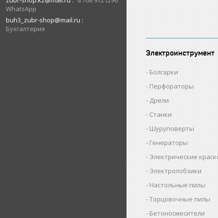
zubr-shop.kz@mail.ru
8 708 9721296
WhatsApp
buh3_zubr-shop@mail.ru
Бухгалтерия
Электроинструмент
Болгарки
Перфораторы
Дрели
Станки
Шуруповерты
Генераторы
Электрические крас
Электролобзики
Настольные пилы
Торцовочные пилы
Бетоносмесители