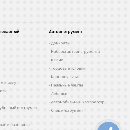
лесарный
Автоинструмент
Домкраты
Наборы автоинструмента
Ключи
Торцовые головки
Краскопульты
 металлу
Паяльные лампы
пилы
Лебедки
Автомобильный компрессор
убцевый инструмент
Спец.инструмент
ные и разводные