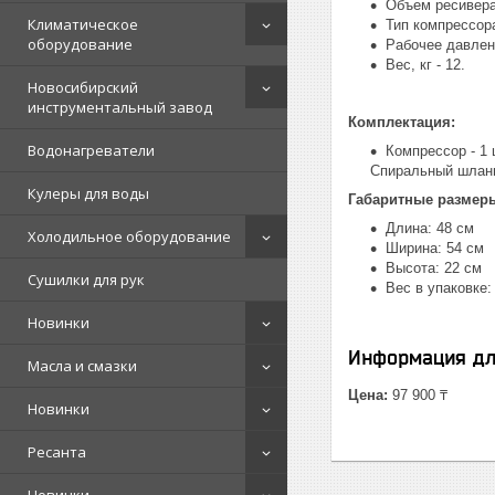
Объем ресивера,
Климатическое
Тип компрессор
оборудование
Рабочее давлени
Вес, кг - 12.
Новосибирский
инструментальный завод
Комплектация:
Водонагреватели
Компрессор - 1 
Спиральный шланг 
Кулеры для воды
Габаритные размер
Длина: 48 см
Холодильное оборудование
Ширина: 54 см
Высота: 22 см
Сушилки для рук
Вес в упаковке: 
Новинки
Информация дл
Масла и смазки
Цена:
97 900 ₸
Новинки
Ресанта