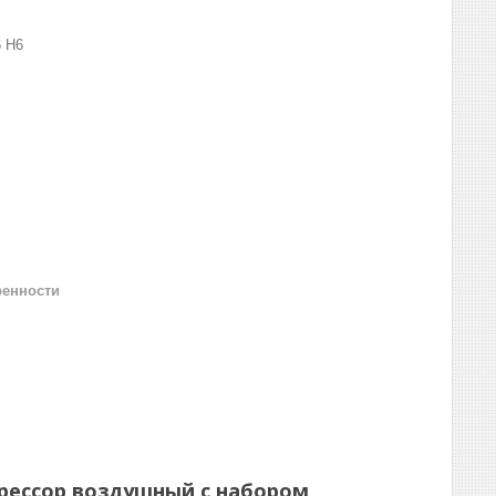
6 Н6
ренности
мпрессор воздушный с набором