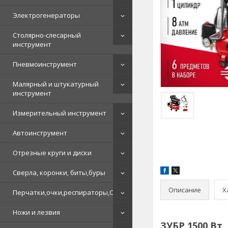
Электрогенераторы
Столярно-слесарный
инструмент
Пневмоинструмент
Малярный и штукатурный
инструмент
Измерительный инструмент
Автоинструмент
Отрезные круги и диски
Сверла, коронки, биты,буры
Описание
Х
Перчатки,очки,респираторы,СИЗ
Ножи и лезвия
ЗУБР 1500 Вт