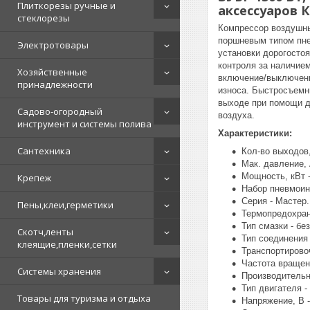
Плиткорезы ручные и
аксессуаров К
стеклорезы
Компрессор воздушны
поршневым типом пне
Электротовары
установки дорогосто
контроля за наличие
Хозяйственные
включение/выключени
принадлежности
износа. Быстросъемн
выходе при помощи д
Садово-огородный
воздуха.
инструмент и системы полива
Характеристики:
Сантехника
Кол-во выходов,
Мак. давление, 
Мощность, кВт -
Крепеж
Набор пневмоин
Серия - Мастер.
Пены,клеи,герметики
Термопредохран
Тип смазки - бе
Скотч,ленты
Тип соединения
клеящие,пленки,сетки
Транспортировоч
Частота вращени
Системы хранения
Производительно
Тип двигателя -
Товары для туризма и отдыха
Напряжение, В -