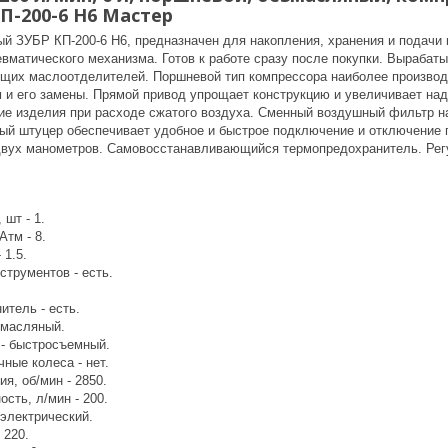
П-200-6 Н6 Мастер
й ЗУБР КП-200-6 Н6, предназначен для накопления, хранения и подачи
вматического механизма. Готов к работе сразу после покупки. Вырабаты
ящих маслоотделителей. Поршневой тип компрессора наиболее производи
м и его замены. Прямой привод упрощает конструкцию и увеличивает н
е изделия при расходе сжатого воздуха. Сменный воздушный фильтр н
ый штуцер обеспечивает удобное и быстрое подключение и отключение 
вух манометров. Самовосстанавливающийся термопредохранитель. Регу
 шт - 1.
Атм - 8.
 1.5.
струментов - есть.
итель - есть.
змасляный.
 - быстросъемный.
ные колеса - нет.
я, об/мин - 2850.
сть, л/мин - 200.
 электрический.
 220.