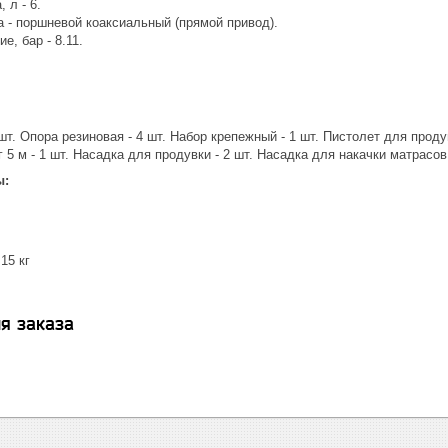
 л - 6.
а - поршневой коаксиальный (прямой привод).
е, бар - 8.11.
шт. Опора резиновая - 4 шт. Набор крепежный - 1 шт. Пистолет для проду
5 м - 1 шт. Насадка для продувки - 2 шт. Насадка для накачки матрасов 
ы:
15 кг
я заказа