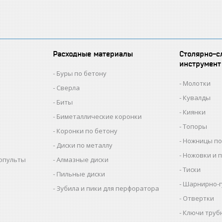
Расходные материалы
Столярно-с
инструмент
Буры по бетону
Молотки
Сверла
Кувалды
Биты
Киянки
Биметаллические коронки
Топоры
Коронки по бетону
Ножницы по
Диски по металлу
Ножовки и 
копульты
Алмазные диски
Тиски
Пильные диски
Шарнирно-г
Зубила и пики для перфоратора
Отвертки
Ключи труб