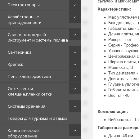
сыпучих и мягких ма
Электротовары
Характеристики:
Хозяйственные
Max уплотняемая
принадлежности
Бак для воды - 
Габариты, мм - 
Садово-огородный
Длина плиты, мм
инструмент и системы полива
Реверс - нет.
Серия - Профес
Уровень звуково
Сантехника
Центробежная си
Ширина плиты, м
Крепеж
Мощность, Вт - 
Тип двигателя -
Пены,клеи,герметики
Двигатель - эле
Глубина уплотне
Скотч,ленты
Габариты плиты,
клеящие,пленки,сетки
Вес, кг - 40.
Системы хранения
Комплектация:
Товары для туризма и отдыха
Виброплита - 1 
Габаритные размер
Климатическое
оборудование
Длина: 46 см