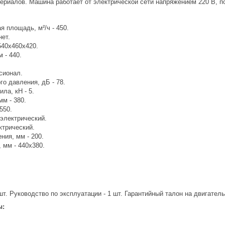
териалов. Машина работает от электрической сети напряжением 220 В, п
 площадь, м²/ч - 450.
нет.
540x460x420.
 - 440.
сионал.
го давления, дБ - 78.
ла, кН - 5.
м - 380.
550.
 электрический.
ктрический.
ния, мм - 200.
 мм - 440х380.
шт. Руководство по эксплуатации - 1 шт. Гарантийный талон на двигатель
ы: