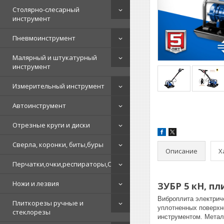
Столярно-слесарный
инструмент
Пневмоинструмент
Малярный и штукатурный
инструмент
Измерительный инструмент
Автоинструмент
Отрезные круги и диски
Сверла, коронки, биты,буры
Описание
Х
Перчатки,очки,респираторы,СИЗ
Ножи и лезвия
ЗУБР 5 кН, п
Виброплита электрич
Плиткорезы ручные и
уплотненных поверхн
стеклорезы
инструментом. Метал