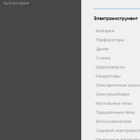
Бухгалтерия
Электроинструмент
Болгарки
Перфораторы
Дрели
Станки
Шуруповерты
Генераторы
Электрические крас
Электролобзики
Настольные пилы
Торцовочные пилы
Бетоносмесители
Садовый электроинс
Сварочные аппарат