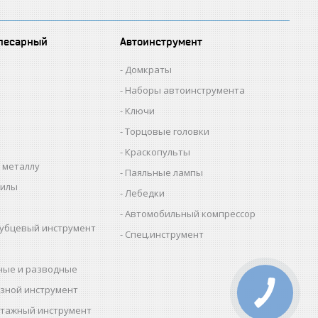
лесарный
Автоинструмент
Домкраты
Наборы автоинструмента
Ключи
Торцовые головки
Краскопульты
 металлу
Паяльные лампы
пилы
Лебедки
Автомобильный компрессор
убцевый инструмент
Спец.инструмент
ные и разводные
зной инструмент
тажный инструмент