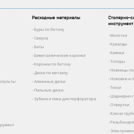
Расходные материалы
Столярно-с
инструмент
Буры по бетону
Молотки
Сверла
Кувалды
Биты
Киянки
Биметаллические коронки
Топоры
Коронки по бетону
Ножницы по
Диски по металлу
Ножовки и 
копульты
Алмазные диски
Тиски
Пильные диски
Шарнирно-г
Зубила и пики для перфоратора
Отвертки
Ключи труб
Резьбонаре
трумент
Электромон
ы