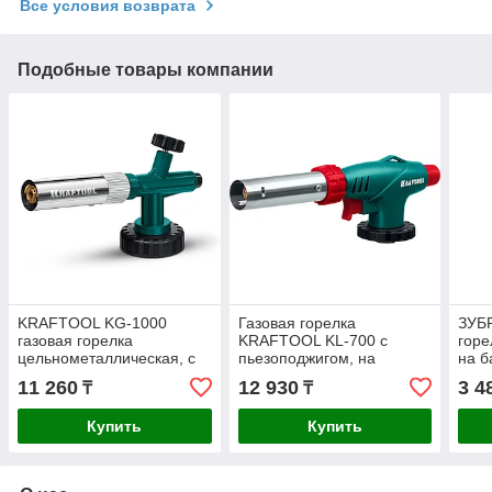
Все условия возврата
Подобные товары компании
KRAFTOOL KG-1000
Газовая горелка
ЗУБР
газовая горелка
KRAFTOOL KL-700 с
горе
цельнометаллическая, с
пьезоподжигом, на
на б
пьезоподжигом, на
баллон с цанговым
соед
11 260
12 930
3 4
₸
₸
баллон с цанговым
соединением, 1400°C
555
соединением,
(55516)
Купить
Купить