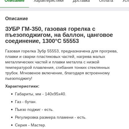
Описание
Характеристики
Доставка
Оплата
Усл
Описание
ЗУБР ГМ-350, газовая горелка с
пъезоподжигом, на баллон, цанговое
соединение, 1300°C 55553
Газовая горелка Зубр 55553, предназначена для прогрева,
плавки и сварки пластиковых частей, нагрева малых
металлических частей и плавки металла с низкой
температурой плавления, сгибания тонких стеклянных
трубок. Мгновеное включение, благодаря встроенному
пьезоподжигу!
Характеристики:
Габариты, мм - 140х95х40.
Газ - бутан.
Пьезо поджиг - есть.
Регулировка размера пламени - есть.
Серия - Мастер.