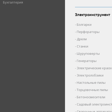
Бухгалтерия
Электроинструмент
Болгарки
Перфораторы
Дрели
Станки
Шуруповерты
Генераторы
Электрические крас
Электролобзики
Настольные пилы
Торцовочные пилы
Бетоносмесители
Садовый электроинс
Сварочные аппарат