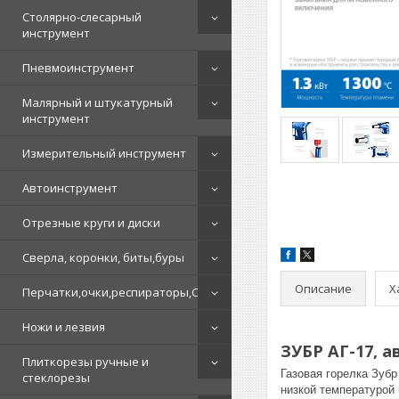
Столярно-слесарный
инструмент
Пневмоинструмент
Малярный и штукатурный
инструмент
Измерительный инструмент
Автоинструмент
Отрезные круги и диски
Сверла, коронки, биты,буры
Описание
Х
Перчатки,очки,респираторы,СИЗ
Ножи и лезвия
ЗУБР АГ-17, 
Плиткорезы ручные и
Газовая горелка Зубр
стеклорезы
низкой температурой