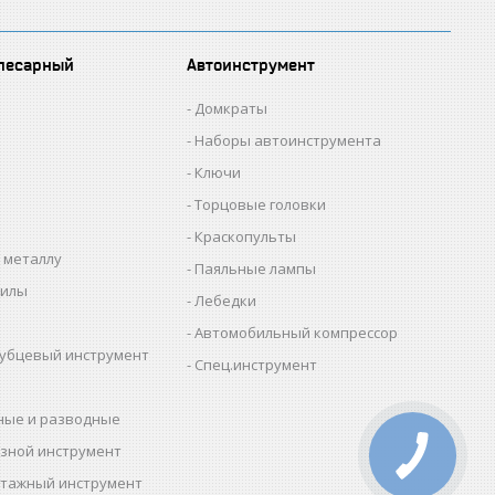
лесарный
Автоинструмент
Домкраты
Наборы автоинструмента
Ключи
Торцовые головки
Краскопульты
 металлу
Паяльные лампы
пилы
Лебедки
Автомобильный компрессор
убцевый инструмент
Спец.инструмент
ные и разводные
зной инструмент
тажный инструмент