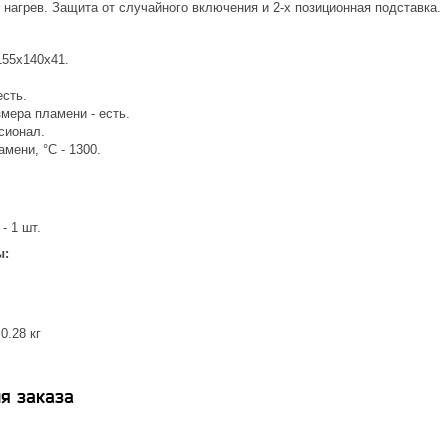
нагрев. Защита от случайного включения и 2-х позиционная подставка.
155х140х41.
есть.
мера пламени - есть.
сионал.
мени, °C - 1300.
- 1 шт.
ы:
0.28 кг
я заказа