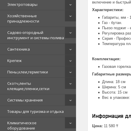
включение и быстрый 
Электротовары
Характеристики:
Хозяйственные
Габариты, мм - 
принадлежности
Газ - бутан.
Пьезо поджиг - 
Садово-огородный
Регулировка раз
инструмент и системы полива
Серия - Профес
Температура пла
Сантехника
Комплектация:
Крепеж
Газовая горелка 
Пены,клеи,герметики
Габаритные размер
Длина: 18 см
Скотч,ленты
Ширина: 5 см
клеящие,пленки,сетки
Высота: 15 см
Вес в упаковке: 
Системы хранения
Товары для туризма и отдыха
Информация дл
Климатическое
Цена:
11 580 ₸
оборудование