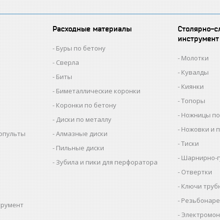
Расходные материалы
Столярно-с
инструмент
Буры по бетону
Молотки
Сверла
Кувалды
Биты
Киянки
Биметаллические коронки
Топоры
Коронки по бетону
Ножницы по
Диски по металлу
Ножовки и 
копульты
Алмазные диски
Тиски
Пильные диски
Шарнирно-г
Зубила и пики для перфоратора
Отвертки
Ключи труб
Резьбонаре
трумент
Электромон
ы