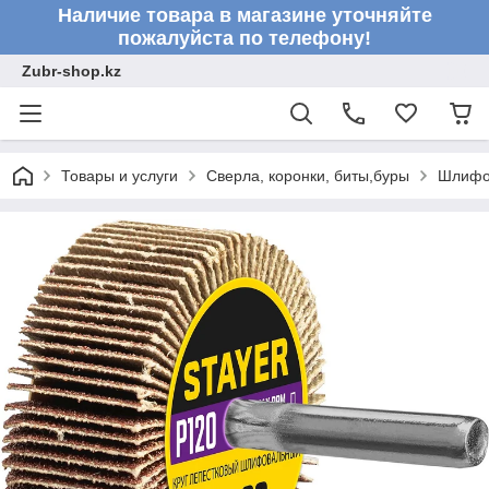
Наличие товара в магазине уточняйте
пожалуйста по телефону!
Zubr-shop.kz
Товары и услуги
Сверла, коронки, биты,буры
Шлифо