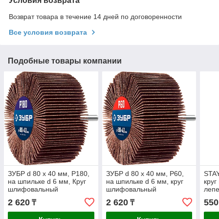
Условия возврата
Возврат товара в течение 14 дней по договоренности
Все условия возврата
Подобные товары компании
ЗУБР d 80 x 40 мм, P180,
ЗУБР d 80 x 40 мм, P60,
STAY
на шпильке d 6 мм, Круг
на шпильке d 6 мм, круг
кру
шлифовальный
шлифовальный
лепе
лепестковый,
лепестковый,
3660
2 620
2 620
550
₸
₸
Профессионал (36604-
Профессионал (36604-
180_z01)
060)