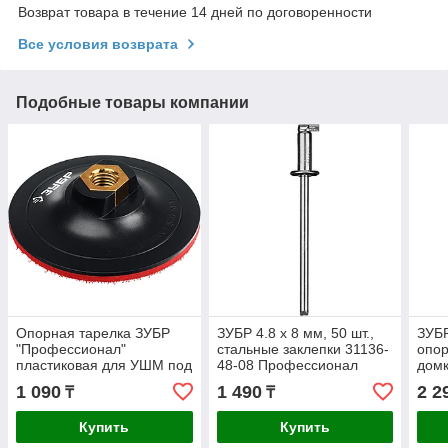
Возврат товара в течение 14 дней по договоренности
Все условия возврата
Подобные товары компании
Опорная тарелка ЗУБР
ЗУБР 4.8 х 8 мм, 50 шт.,
ЗУБ
"Профессионал"
стальные заклепки 31136-
опор
пластиковая для УШМ под
48-08 Профессионал
дом
АГШК на липучке d 100
(430
1 090
1 490
2 2
₸
₸
мм, М14 (3578-100)
Купить
Купить