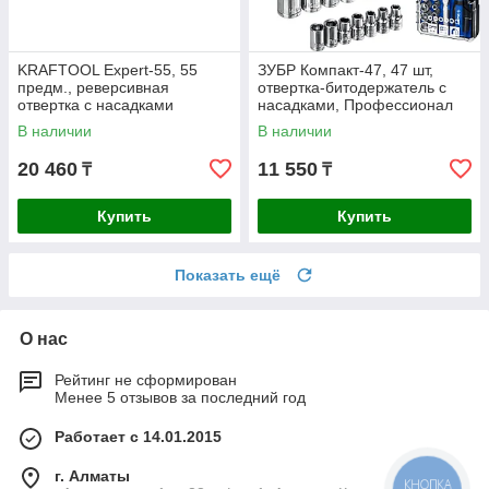
KRAFTOOL Expert-55, 55
ЗУБР Компакт-47, 47 шт,
предм., реверсивная
отвертка-битодержатель с
отвертка с насадками
насадками, Профессионал
(25554-H55)
(25283-H47)
В наличии
В наличии
20 460
11 550
₸
₸
Купить
Купить
Показать ещё
О нас
Рейтинг не сформирован
Менее 5 отзывов за последний год
Работает с 14.01.2015
г. Алматы
КНОПКА