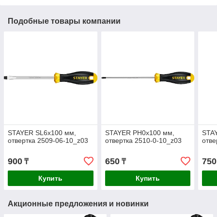
Подобные товары компании
STAYER SL6х100 мм,
STAYER PH0x100 мм,
STA
отвертка 2509-06-10_z03
отвертка 2510-0-10_z03
отве
900
650
750
₸
₸
Купить
Купить
Акционные предложения и новинки