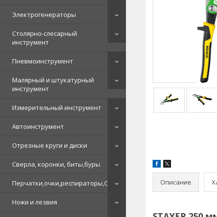
Электрогенераторы
Столярно-слесарный
инструмент
Пневмоинструмент
Малярный и штукатурный
инструмент
Измерительный инструмент
Автоинструмент
Отрезные круги и диски
Сверла, коронки, биты,буры
Описание
Х
Перчатки,очки,респираторы,СИЗ
Ножи и лезвия
STAYER 250 м