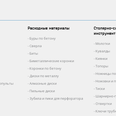
Расходные материалы
Столярно-с
инструмент
Буры по бетону
Молотки
Сверла
Кувалды
Биты
Киянки
Биметаллические коронки
Топоры
Коронки по бетону
Ножницы по
Диски по металлу
Ножовки и 
копульты
Алмазные диски
Тиски
Пильные диски
Шарнирно-г
Зубила и пики для перфоратора
Отвертки
Ключи труб