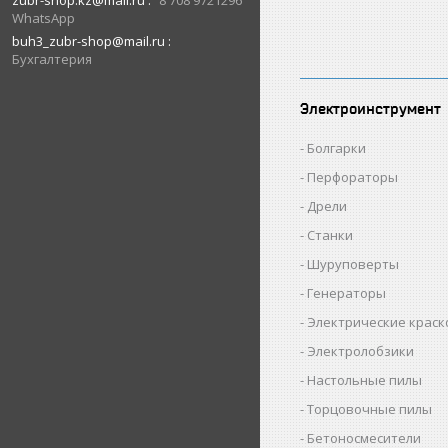
zubr-shop.kz@mail.ru
8 708 9721296
WhatsApp
buh3_zubr-shop@mail.ru
Бухгалтерия
Электроинструмент
Болгарки
Перфораторы
Дрели
Станки
Шуруповерты
Генераторы
Электрические крас
Электролобзики
Настольные пилы
Торцовочные пилы
Бетоносмесители