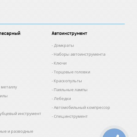
лесарный
Автоинструмент
Домкраты
Наборы автоинструмента
Ключи
Торцовые головки
Краскопульты
 металлу
Паяльные лампы
пилы
Лебедки
Автомобильный компрессор
убцевый инструмент
Спец.инструмент
ные и разводные