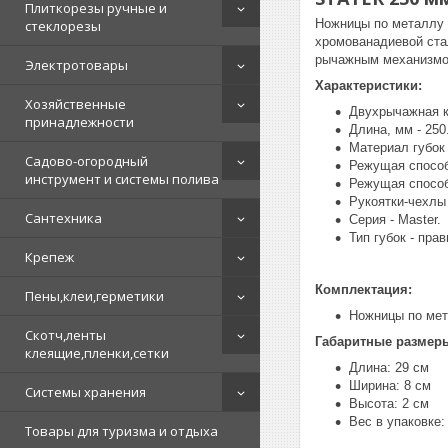
Плиткорезы ручные и
Ножницы по металлу 
стеклорезы
хромованадиевой ста
рычажным механизмом
Электротовары
Характеристики:
Хозяйственные
Двухрычажная ко
принадлежности
Длина, мм - 250
Материал губок 
Садово-огородный
Режущая способ
инструмент и системы полива
Режущая способ
Рукоятки-чехлы
Сантехника
Серия - Master.
Тип губок - прав
Крепеж
Комплектация:
Пены,клеи,герметики
Ножницы по мета
Скотч,ленты
Габаритные размер
клеящие,пленки,сетки
Длина: 29 см
Ширина: 8 см
Системы хранения
Высота: 2 см
Вес в упаковке: 
Товары для туризма и отдыха