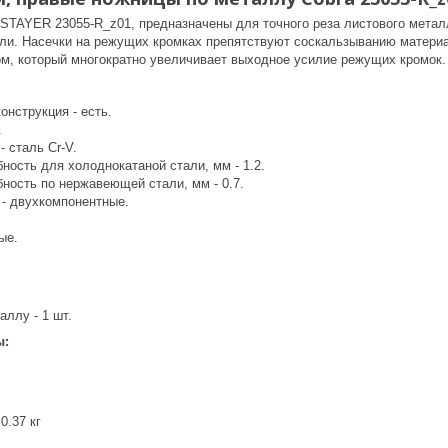
STAYER 23055-R_z01, предназначены для точного реза листового метал
ли. Насечки на режущих кромках препятствуют соскальзыванию матер
, который многократно увеличивает выходное усилие режущих кромок.
нструкция - есть.
.
- сталь Cr-V.
ность для холоднокатаной стали, мм - 1.2.
ность по нержавеющей стали, мм - 0.7.
 - двухкомпонентные.
ые.
ллу - 1 шт.
ы:
0.37 кг